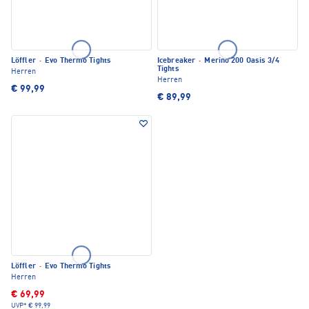
Löffler
·
Evo Thermo Tights
Icebreaker
·
Merino 200 Oasis 3/4
Tights
Herren
Herren
€ 99,99
€ 89,99
Löffler
·
Evo Thermo Tights
Herren
€ 69,99
UVP*
€ 99,99