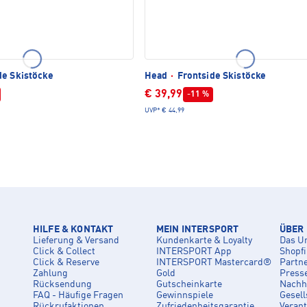
de Skistöcke
Head
·
Frontside Skistöcke
€ 39,99
-11 %
UVP*
€ 44,99
HILFE & KONTAKT
MEIN INTERSPORT
ÜBER
Lieferung & Versand
Kundenkarte & Loyalty
Das U
Click & Collect
INTERSPORT App
Shopf
Click & Reserve
INTERSPORT Mastercard®
Partn
Zahlung
Gold
Press
Rücksendung
Gutscheinkarte
Nachha
FAQ - Häufige Fragen
Gewinnspiele
Gesell
Rückrufaktionen
Zufriedenheitsgarantie
Veran