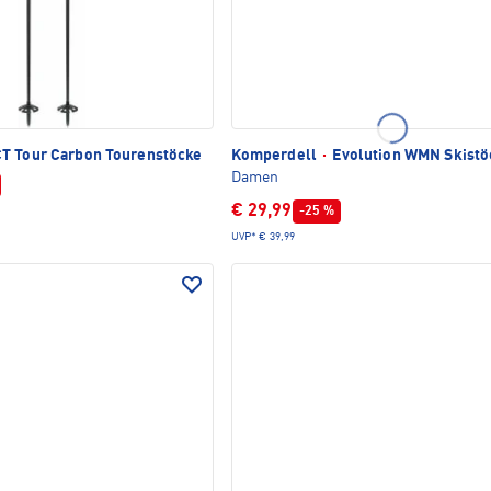
T Tour Carbon Tourenstöcke
Komperdell
·
Evolution WMN Skistö
Damen
€ 29,99
-25 %
UVP*
€ 39,99