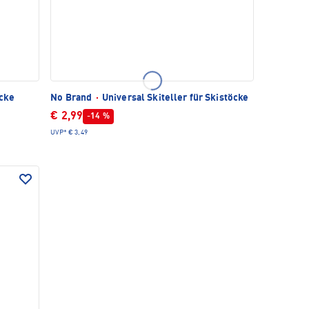
cke
No Brand
·
Universal Skiteller für Skistöcke
€ 2,99
-14 %
UVP*
€ 3,49