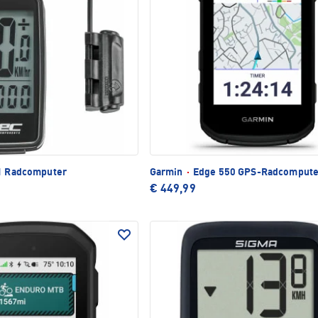
1 Radcomputer
Garmin
·
Edge 550 GPS-Radcompute
€ 449,99