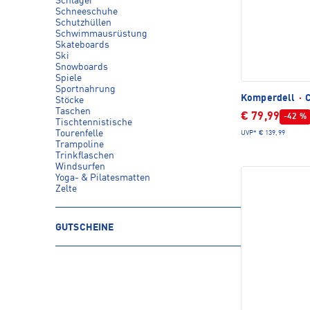
Schläger
Schneeschuhe
Schutzhüllen
Schwimmausrüstung
Skateboards
Ski
Snowboards
Spiele
Sportnahrung
Komperdell
·
C
Stöcke
Taschen
€ 79,99
-42 %
Tischtennistische
Tourenfelle
UVP*
€ 139,99
Trampoline
Trinkflaschen
Windsurfen
Yoga- & Pilatesmatten
Zelte
GUTSCHEINE