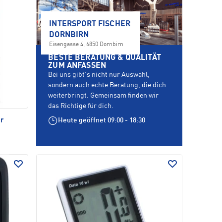
INTERSPORT FISCHER
DORNBIRN
Eisengasse 4, 6850 Dornbirn
BESTE BERATUNG & QUALITÄT
ZUM ANFASSEN
Bei uns gibt’s nicht nur Auswahl,
sondern auch echte Beratung, die dich
weiterbringt. Gemeinsam finden wir
das Richtige für dich.
r
Heute geöffnet
09:00 - 18:30