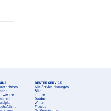
 UNS
BESTER SERVICE
nternehmen
Alle Serviceleistungen
inder
Bike
er werden
Laufen
ebereich
Outdoor
ltigkeit
Winter
schaftliche
Fitness
twortung
Größentabellen