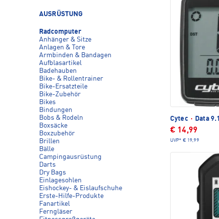
AUSRÜSTUNG
Radcomputer
Anhänger & Sitze
Anlagen & Tore
Armbinden & Bandagen
Aufblasartikel
Badehauben
Bike- & Rollentrainer
Bike-Ersatzteile
Bike-Zubehör
Bikes
Bindungen
Bobs & Rodeln
Cytec
·
Data 9.
Boxsäcke
€ 14,99
Boxzubehör
UVP*
€ 19,99
Brillen
Bälle
Campingausrüstung
Darts
Dry Bags
Einlagesohlen
Eishockey- & Eislaufschuhe
Erste-Hilfe-Produkte
Fanartikel
Ferngläser