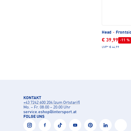
Head
·
Frontsi
€ 39,99
-11 %
UVP*
€ 44,99
KONTAKT
+43 7242 600 204 (zum Ortstarif)
Mo. – Fr. 08:00 – 20:00 Uhr
service.eshop
@
intersport.at
FOLGE UNS