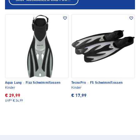
SHOP AUSWÄHLEN UND PRODUKTE ANZEIGEN
Aqua Lung
·
Fizz Schwimmflossen
TecnoPro
·
F5 Schwimmflossen
Kinder
Kinder
€ 29,99
€ 17,99
UVP*
€ 34,99