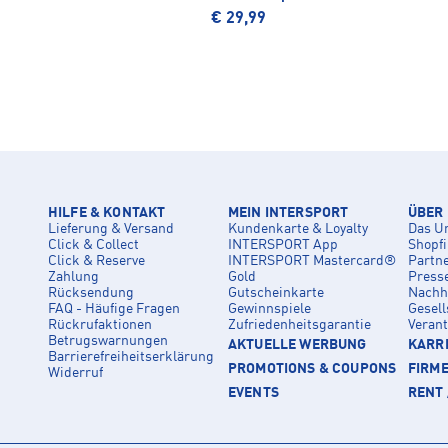
€ 29,99
HILFE & KONTAKT
MEIN INTERSPORT
ÜBER
Lieferung & Versand
Kundenkarte & Loyalty
Das U
Click & Collect
INTERSPORT App
Shopf
Click & Reserve
INTERSPORT Mastercard®
Partn
Zahlung
Gold
Press
Rücksendung
Gutscheinkarte
Nachha
FAQ - Häufige Fragen
Gewinnspiele
Gesell
Rückrufaktionen
Zufriedenheitsgarantie
Veran
Betrugswarnungen
AKTUELLE WERBUNG
KARRI
Barrierefreiheitserklärung
PROMOTIONS & COUPONS
FIRM
Widerruf
EVENTS
RENT 