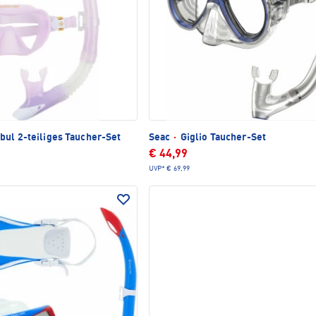
bul 2-teiliges Taucher-Set
Seac
·
Giglio Taucher-Set
€ 44,99
UVP*
€ 69,99