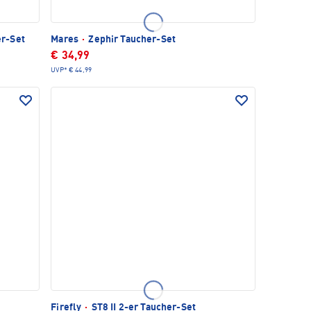
r-Set
Mares
·
Zephir Taucher-Set
€ 34,99
UVP*
€ 44,99
Firefly
·
ST8 II 2-er Taucher-Set