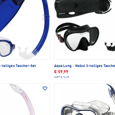
3-teiliges Taucher-Set
Aqua Lung
·
Nabul 3-teiliges Tauche
€ 59,99
UVP*
€ 74,99