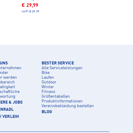
€ 29,99
UVP*
€ 39,99
 UNS
BESTER SERVICE
nternehmen
Alle Serviceleistungen
inder
Bike
er werden
Laufen
ebereich
Outdoor
ltigkeit
Winter
schaftliche
Fitness
twortung
Größentabellen
Produktinformationen
ERE & JOBS
Vereinsbekleidung bestellen
ENRADL
BLOG
/ VERLEIH