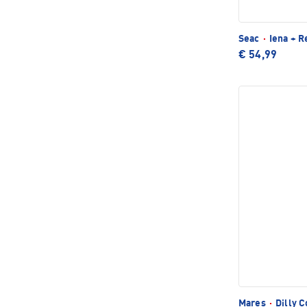
Seac
·
Iena + R
€ 54,99
Mares
·
Dilly 