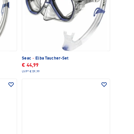
Seac
·
Elba Taucher-Set
€ 44,99
UVP*
€ 59,99