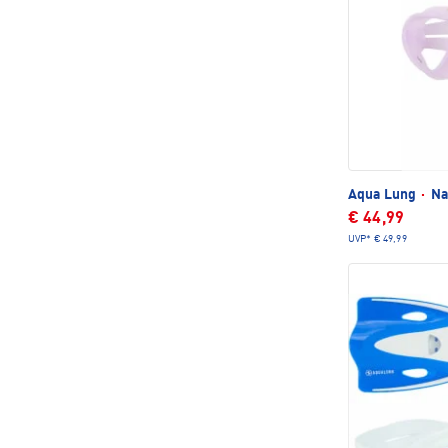
Aqua Lung
·
Na
€ 44,99
UVP*
€ 49,99