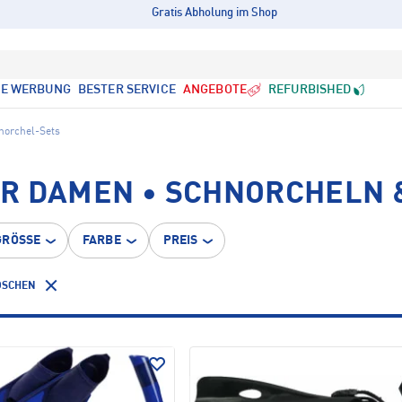
Gratis Abholung im Shop
LE WERBUNG
BESTER SERVICE
ANGEBOTE
REFURBISHED
norchel-Sets
R DAMEN • SCHNORCHELN 
GRÖSSE
FARBE
PREIS
ÖSCHEN