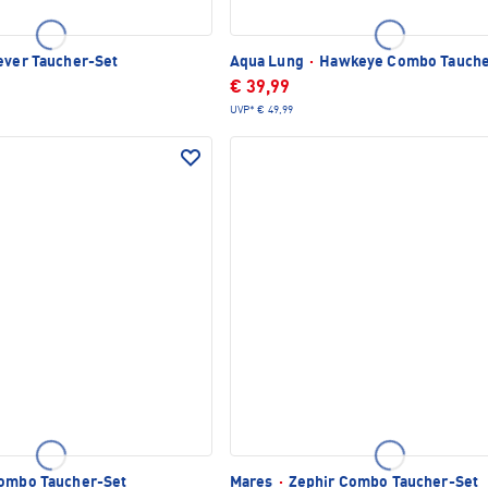
ever Taucher-Set
Aqua Lung
·
Hawkeye Combo Tauche
€ 39,99
UVP*
€ 49,99
Combo Taucher-Set
Mares
·
Zephir Combo Taucher-Set