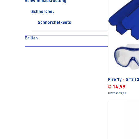
Schwimmausrüstung
Schnorchel
Schnorchel-Sets
Brillen
Firefly
·
ST3 I 
€ 14,99
UVP*
€ 59,99