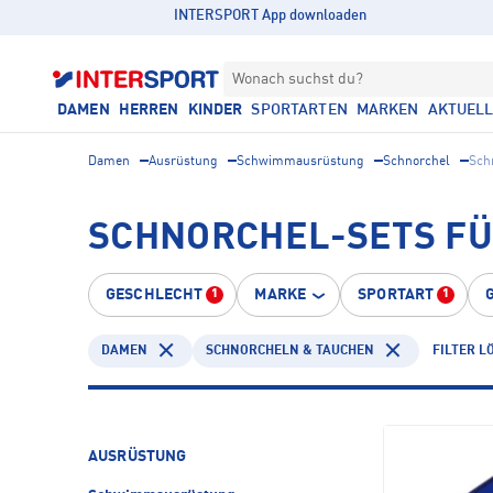
INTERSPORT App downloaden
Wonach suchst du?
DAMEN
HERREN
KINDER
SPORTARTEN
MARKEN
AKTUEL
Damen
Ausrüstung
Schwimmausrüstung
Schnorchel
Sch
SCHNORCHEL-SETS FÜ
GESCHLECHT
MARKE
SPORTART
1
1
DAMEN
SCHNORCHELN & TAUCHEN
FILTER L
AUSRÜSTUNG