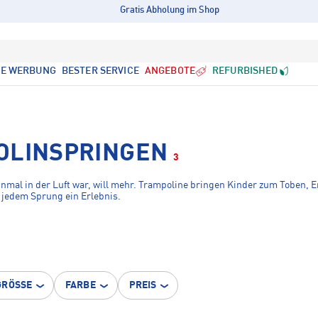
Gratis Abholung im Shop
LE WERBUNG
BESTER SERVICE
ANGEBOTE
REFURBISHED
OLINSPRINGEN
3
inmal in der Luft war, will mehr. Trampoline bringen Kinder zum Toben
s jedem Sprung ein Erlebnis.
GRÖSSE
FARBE
PREIS