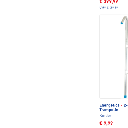
€ 399,99
UVP*
€ 499,99
Energetics
·
2-
Trampolin
Kinder
€ 9,99