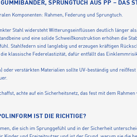
 GUMMIBÄNDER, SPRUNGTUCH AUS PP – DAS S
zentralen Komponenten: Rahmen, Federung und Sprungtuch.
nkter Stahl widersteht Witterungseinflüssen deutlich länger al
tandbeine und eine solide Schweißkonstruktion erhöhen die Stabi
fühl. Stahlfedern sind langlebig und erzeugen kräftigen Rück
 klassische Federelastizität, dafür entfällt das Einklemmrisik
 oder verstärkten Materialien sollte UV-beständig und reißfes
uer.
affst, achte auf ein Sicherheitsnetz, das fest mit dem Rahmen 
OLINFORM IST DIE RICHTIGE?
rmen, die sich im Sprunggefühl und in der Sicherheit untersch
ür Kinder und Freizeitnutzer und ist der Grund, warum sie die be