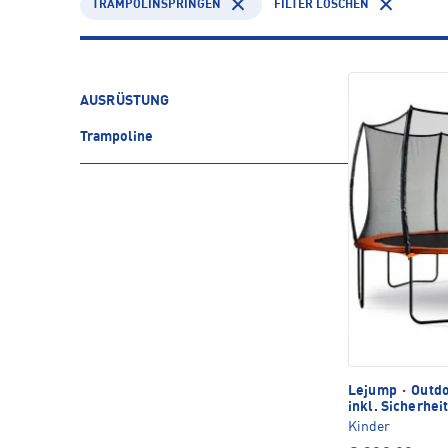
TRAMPOLINSPRINGEN
FILTER LÖSCHEN
AUSRÜSTUNG
Trampoline
Lejump
·
Outdo
inkl. Sicherhei
Kinder