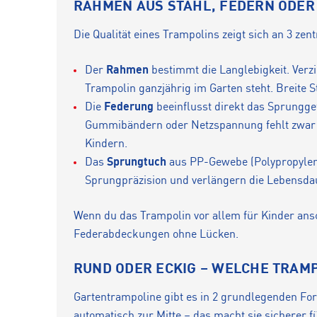
RAHMEN AUS STAHL, FEDERN ODER
Die Qualität eines Trampolins zeigt sich an 3 
Der
Rahmen
bestimmt die Langlebigkeit. Verzi
Trampolin ganzjährig im Garten steht. Breite S
Die
Federung
beeinflusst direkt das Sprungge
Gummibändern oder Netzspannung fehlt zwar die
Kindern.
Das
Sprungtuch
aus PP-Gewebe (Polypropylen)
Sprungpräzision und verlängern die Lebensda
Wenn du das Trampolin vor allem für Kinder ansch
Federabdeckungen ohne Lücken.
RUND ODER ECKIG – WELCHE TRAMP
Gartentrampoline gibt es in 2 grundlegenden Fo
automatisch zur Mitte – das macht sie sicherer f