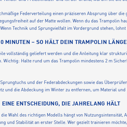
chmäßige Federverteilung einen präziseren Absprung über die 
gungsfreiheit auf der Matte wollen. Wenn du das Trampolin hau
 Wenn Technik und Sprungvielfalt im Vordergrund stehen, lohnt 
10 MINUTEN – SO HÄLT DEIN TRAMPOLIN LÄNG
ile vollständig geliefert werden und die Anleitung klar strukturi
in. Wichtig: Halte rund um das Trampolin mindestens 2 m Sich
s Sprungtuchs und der Federabdeckungen sowie das Überprüfen
etz und die Abdeckung im Winter zu entfernen, um Material und
– EINE ENTSCHEIDUNG, DIE JAHRELANG HÄLT
– die Wahl des richtigen Modells hängt von Nutzungsintensität,
ng und Stabilität an erster Stelle. Wer gezielt trainieren möcht