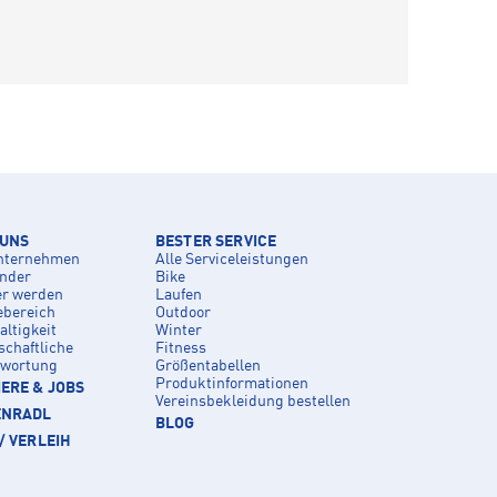
 UNS
BESTER SERVICE
nternehmen
Alle Serviceleistungen
inder
Bike
er werden
Laufen
ebereich
Outdoor
ltigkeit
Winter
schaftliche
Fitness
twortung
Größentabellen
Produktinformationen
ERE & JOBS
Vereinsbekleidung bestellen
ENRADL
BLOG
/ VERLEIH