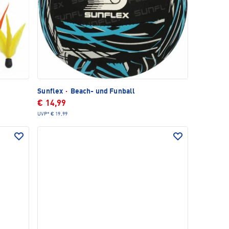
Sunflex
·
Beach- und Funball
€ 14,99
UVP*
€ 19,99