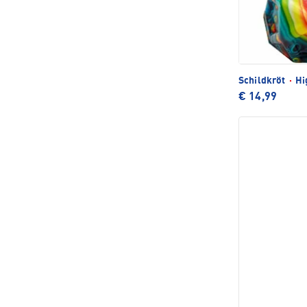
Schildkröt
·
Hi
€ 14,99