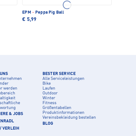
EPM
·
Peppa Pig Ball
€ 5,99
 UNS
BESTER SERVICE
nternehmen
Alle Serviceleistungen
inder
Bike
er werden
Laufen
ebereich
Outdoor
ltigkeit
Winter
schaftliche
Fitness
twortung
Größentabellen
Produktinformationen
ERE & JOBS
Vereinsbekleidung bestellen
ENRADL
BLOG
/ VERLEIH