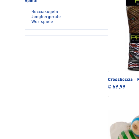
Spiele
Bocciakugeln
Jongliergeräte
Wurfspiele
Crossboccia
·
R
€ 59,99