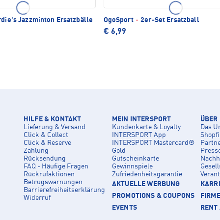
die's Jazzminton Ersatzbälle
OgoSport
·
2er-Set Ersatzball
€ 6,99
HILFE & KONTAKT
MEIN INTERSPORT
ÜBER
Lieferung & Versand
Kundenkarte & Loyalty
Das U
Click & Collect
INTERSPORT App
Shopf
Click & Reserve
INTERSPORT Mastercard®
Partn
Zahlung
Gold
Press
Rücksendung
Gutscheinkarte
Nachha
FAQ - Häufige Fragen
Gewinnspiele
Gesell
Rückrufaktionen
Zufriedenheitsgarantie
Veran
Betrugswarnungen
AKTUELLE WERBUNG
KARRI
Barrierefreiheitserklärung
PROMOTIONS & COUPONS
FIRM
Widerruf
EVENTS
RENT 