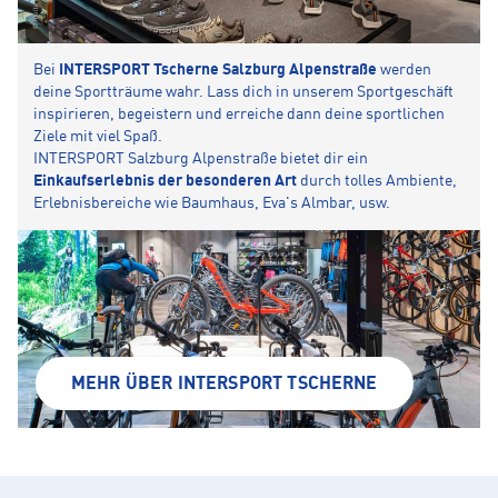
Bei
INTERSPORT Tscherne Salzburg Alpenstraße
werden
deine Sportträume wahr. Lass dich in unserem Sportgeschäft
inspirieren, begeistern und erreiche dann deine sportlichen
Ziele mit viel Spaß.
INTERSPORT Salzburg Alpenstraße bietet dir ein
Einkaufserlebnis der besonderen Art
durch tolles Ambiente,
Erlebnisbereiche wie Baumhaus, Eva's Almbar, usw.
MEHR ÜBER INTERSPORT TSCHERNE