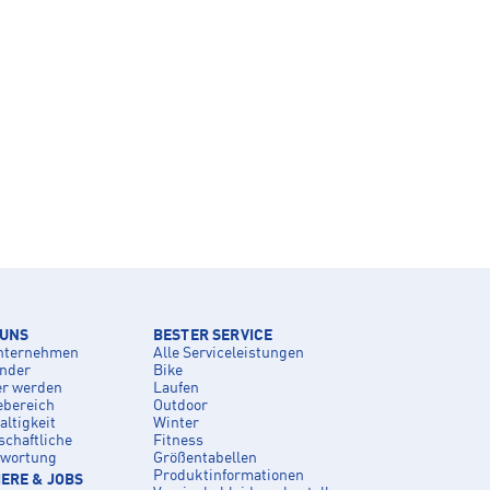
 UNS
BESTER SERVICE
nternehmen
Alle Serviceleistungen
inder
Bike
er werden
Laufen
ebereich
Outdoor
ltigkeit
Winter
schaftliche
Fitness
twortung
Größentabellen
Produktinformationen
ERE & JOBS