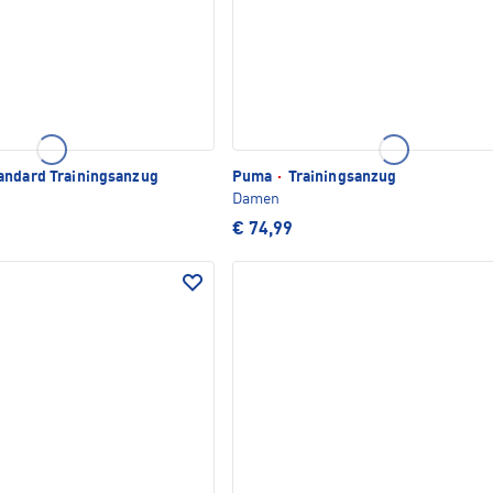
andard Trainingsanzug
Puma
·
Trainingsanzug
Damen
€ 74,99