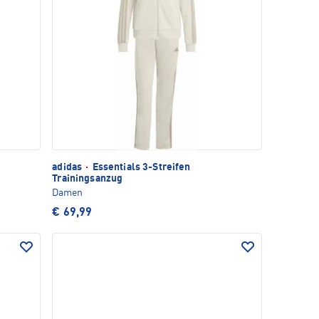
adidas
·
Essentials 3-Streifen
Trainingsanzug
Damen
€ 69,99