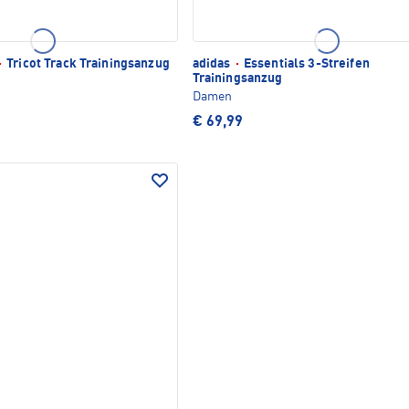
·
Tricot Track Trainingsanzug
adidas
·
Essentials 3-Streifen
Trainingsanzug
Damen
€ 69,99