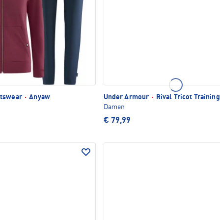
rtswear
·
Anyaw
Under Armour
·
Rival Tricot Trainin
Damen
€ 79,99