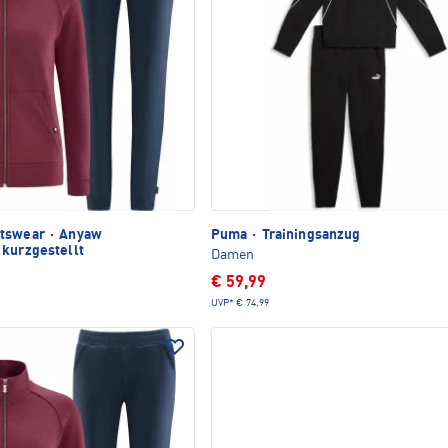
rtswear
·
Anyaw
Puma
·
Trainingsanzug
 kurzgestellt
Damen
€ 59,99
UVP*
€ 74,99