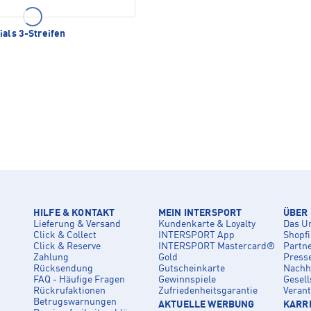
ials 3-Streifen
HILFE & KONTAKT
MEIN INTERSPORT
ÜBER
Lieferung & Versand
Kundenkarte & Loyalty
Das U
Click & Collect
INTERSPORT App
Shopf
Click & Reserve
INTERSPORT Mastercard®
Partn
Zahlung
Gold
Press
Rücksendung
Gutscheinkarte
Nachha
FAQ - Häufige Fragen
Gewinnspiele
Gesell
Rückrufaktionen
Zufriedenheitsgarantie
Veran
Betrugswarnungen
AKTUELLE WERBUNG
KARRI