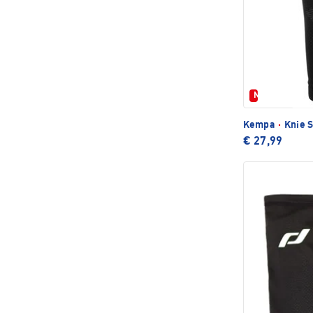
Neu
Kempa
·
Knie S
€ 27,99