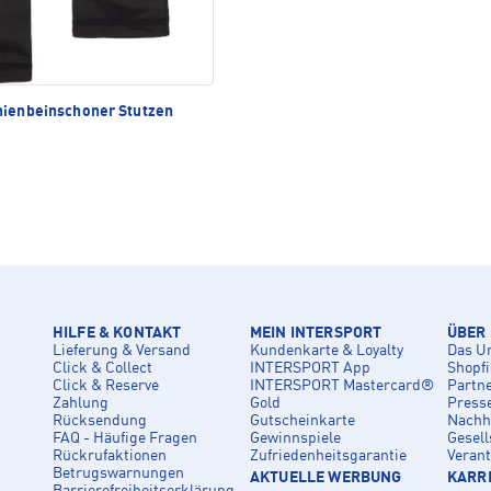
ienbeinschoner Stutzen
HILFE & KONTAKT
MEIN INTERSPORT
ÜBER
Lieferung & Versand
Kundenkarte & Loyalty
Das U
Click & Collect
INTERSPORT App
Shopf
Click & Reserve
INTERSPORT Mastercard®
Partn
Zahlung
Gold
Press
Rücksendung
Gutscheinkarte
Nachha
FAQ - Häufige Fragen
Gewinnspiele
Gesell
Rückrufaktionen
Zufriedenheitsgarantie
Veran
Betrugswarnungen
AKTUELLE WERBUNG
KARRI
Barrierefreiheitserklärung