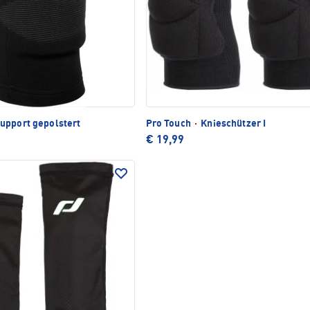
upport gepolstert
Pro Touch
·
Knieschützer I
€ 19,99