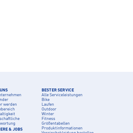
 UNS
BESTER SERVICE
nternehmen
Alle Serviceleistungen
inder
Bike
er werden
Laufen
ebereich
Outdoor
ltigkeit
Winter
schaftliche
Fitness
twortung
Größentabellen
Produktinformationen
ERE & JOBS
Vereinsbekleidung bestellen