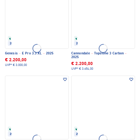
Refurbished
Refurbished
2025
2025
Genesis
·
E Pro 3.3 XL
·
2025
Cannondale
·
Topstone 3 Carbon
·
2025
€ 2.200,00
€ 2.200,00
UVP*
€ 3.000,00
UVP*
€ 3.654,00
Refurbished
Refurbished
2025
2025