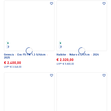
Refurbished
Refurbished
2025
2024
Genesis
·
Evo FS FW 1.3 S/46cm
·
Haibike
·
Nduro 6 L/47cm
·
2024
2025
€ 2.320,00
€ 2.400,00
UVP*
€ 5.800,00
UVP*
€ 3.048,00