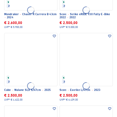
Refurbished
Refurbished
2024
2022
Mondraker
·
Chaser R Carrera B 43cm
Scott
·
Strike eRIDE 930 Fully E-Bike
·
2024
2022
·
2022
€ 2.600,00
€ 2.500,00
UVP*
€ 5.900,00
UVP*
€ 5.000,00
Refurbished
Refurbished
2025
2023
Cube
·
Nulane SLX S/47cm
·
2025
Scott
·
Estrike L/47cm
·
2023
€ 2.500,00
€ 2.500,00
UVP*
€ 4.622,00
UVP*
€ 6.439,00