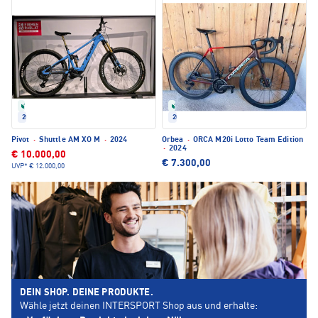
Refurbished
Refurbished
2024
2024
Pivot
·
Shuttle AM XO M
·
2024
Orbea
·
ORCA M20i Lotto Team Edition
·
2024
€ 10.000,00
€ 7.300,00
UVP*
€ 12.000,00
DEIN SHOP. DEINE PRODUKTE.
Wähle jetzt deinen INTERSPORT Shop aus und erhalte: