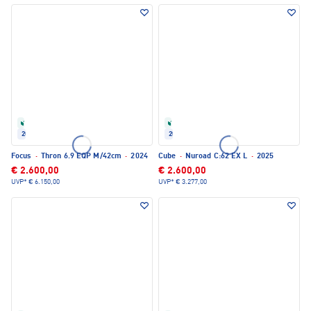
Refurbished
Refurbished
2024
2025
Focus
·
Thron 6.9 EQP M/42cm
·
2024
Cube
·
Nuroad C:62 EX L
·
2025
€ 2.600,00
€ 2.600,00
UVP*
€ 6.150,00
UVP*
€ 3.277,00