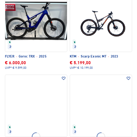
Refurbished
Refurbished
2025
2023
FLYER
·
Goroc TRX
·
2025
KTM
·
Scarp Exonic MT
·
2023
€ 6.000,00
€ 5.199,00
UVP*
€ 9.599,00
UVP*
€ 10.199,00
Refurbished
Refurbished
2025
2025