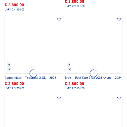
€ 2.800,00
€ 2.800,00
UVP*
€ 9.721,00
UVP*
€ 4.600,00
Refurbished
Refurbished
2025
2024
Cannondale
·
Topstone 3 XL
·
2025
Trek
·
Fuel Exe 8 GX AXS 44cm
·
2024
€ 2.800,00
€ 2.800,00
UVP*
€ 3.700,00
UVP*
€ 7.434,00