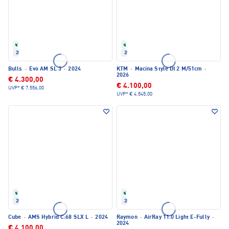
Refurbished
Refurbished
2024
2026
Bulls
·
Evo AM SL 3
·
2024
KTM
·
Macina Style DI 2 M/51cm
·
2026
€ 4.300,00
€ 4.100,00
UVP*
€ 7.556,00
UVP*
€ 4.545,00
Refurbished
Refurbished
2024
2024
Cube
·
AMS Hybrid C:68 SLX L
·
2024
Raymon
·
AirRay 11.0 Light E-Fully
·
2024
€ 4.100,00