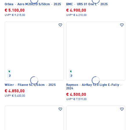
Orbea
·
Aero M20iLTD S/50cm
·
2025
BMC
·
URS 01 One L
·
2025
€ 5.100,00
€ 4.900,00
UVP*
€ 9.215,00
UVP*
€ 6.210,00
Refurbished
Refurbished
2025
2024
Wilier
·
Filante SL L/56cm
·
2025
Raymon
·
AirRay 12.0 Light E-Fully
·
2024
€ 4.850,00
€ 4.500,00
UVP*
€ 5.400,00
UVP*
€ 7.519,00