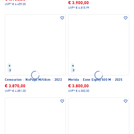
€ 3.900,00
UVP*
€ 6.459,00
UVP*
€ 6.815,99
Refurbished
Refurbished
2022
2025
Centourion
·
NoPago M/48cm
·
2022
Merida
·
Eone Eighty 500 M
·
2025
€ 3.870,00
€ 3.800,00
UVP*
€ 4.851,00
UVP*
€ 6.000,00