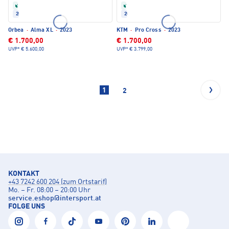
Refurbished
Refurbished
2023
2023
Orbea
·
Alma XL
·
2023
KTM
·
Pro Cross
·
2023
€ 1.700,00
€ 1.700,00
UVP*
€ 5.600,00
UVP*
€ 3.799,00
1
2
KONTAKT
+43 7242 600 204 (zum Ortstarif)
Mo. – Fr. 08:00 – 20:00 Uhr
service.eshop
@
intersport.at
FOLGE UNS