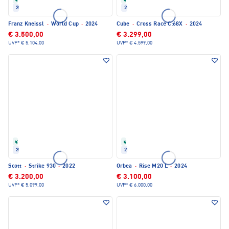
2024
2024
Franz Kneissl
·
World Cup
·
2024
Cube
·
Cross Race C:68X
·
2024
€ 3.500,00
€ 3.299,00
UVP*
€ 5.104,00
UVP*
€ 4.599,00
Refurbished
Refurbished
2022
2024
Scott
·
Strike 930
·
2022
Orbea
·
Rise M20 L
·
2024
€ 3.200,00
€ 3.100,00
UVP*
€ 5.099,00
UVP*
€ 6.000,00