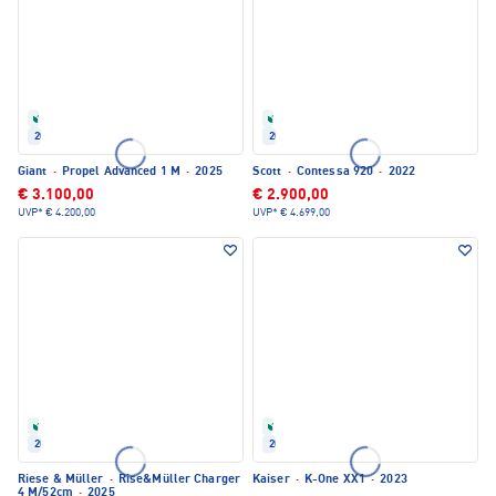
Refurbished
Refurbished
2025
2022
Giant
·
Propel Advanced 1 M
·
2025
Scott
·
Contessa 920
·
2022
€ 3.100,00
€ 2.900,00
UVP*
€ 4.200,00
UVP*
€ 4.699,00
Refurbished
Refurbished
2025
2023
Riese & Müller
·
Rise&Müller Charger
Kaiser
·
K-One XX1
·
2023
4 M/52cm
·
2025