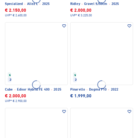
Specialized
·
Allez L
·
2025
Ridley
·
Gravel S/50cm
·
2025
€ 2.150,00
€ 2.000,00
UVP*
€ 2.600,00
UVP*
€ 3.225,00
Refurbished
Refurbished
2025
2022
Cube
·
Editor Hybrid FE 400
·
2025
Pinarello
·
Dogma F10
·
2022
€ 2.000,00
€ 1.999,00
UVP*
€ 2.900,00