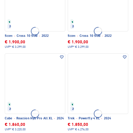
Refurbished
Refurbished
2022
2022
Scott
·
Cross 10 SUB
·
2022
Scott
·
Cross 10 SUB
·
2022
€ 1.900,00
€ 1.900,00
UVP*
€ 3.299,00
UVP*
€ 3.299,00
Refurbished
Refurbished
2024
2024
Cube
·
Reaction Hyb Pro All XL
·
2024
Trek
·
Powerfly 4 XL
·
2024
€ 1.860,00
€ 1.850,00
UVP*
€ 3.220,00
UVP*
€ 4.276,00