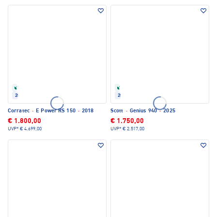
Refurbished
Refurbished
2018
2025
Corratec
·
E Power RS 150
·
2018
Scott
·
Genius 940
·
2025
€ 1.800,00
€ 1.750,00
UVP*
€ 4.699,00
UVP*
€ 2.517,00