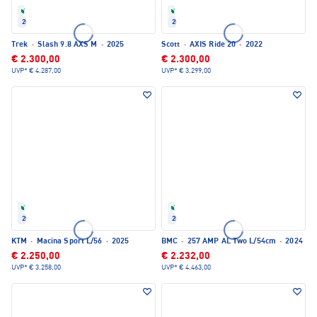
Refurbished
Refurbished
2025
2022
Trek
·
Slash 9.8 AXS M
·
2025
Scott
·
AXIS Ride 20
·
2022
€ 2.300,00
€ 2.300,00
UVP*
€ 4.287,00
UVP*
€ 3.299,00
Refurbished
Refurbished
2025
2024
KTM
·
Macina Sport L/56
·
2025
BMC
·
257 AMP AL Two L/54cm
·
2024
€ 2.250,00
€ 2.232,00
UVP*
€ 3.258,00
UVP*
€ 4.463,00