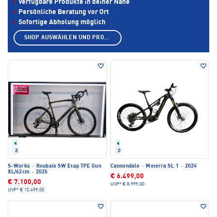
Verfügbare Produkte in deiner Nähe
Persönliche Beratung vor Ort
Sofortige Abholung möglich
SHOP AUSWÄHLEN UND PRODUKTE ANZEIGEN
Refurbished
Refurbished
2025
2024
S-Works
·
Roubaix SW Etap TPE Gun
Cannondale
·
Moterra SL 1
·
2024
XL/62cm
·
2025
€ 6.499,00
€ 7.100,00
UVP*
€ 8.999,00
UVP*
€ 10.499,00