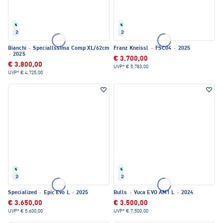
Refurbished
Refurbished
2025
2025
Bianchi
·
Speciallssima Comp XL/62cm
Franz Kneissl
·
FSC04
·
2025
·
2025
€ 3.700,00
€ 3.800,00
UVP*
€ 5.783,00
UVP*
€ 4.725,00
Refurbished
Refurbished
2025
2024
Specialized
·
Epic Evo L
·
2025
Bulls
·
Vuca EVO AM1 L
·
2024
€ 3.650,00
€ 3.500,00
UVP*
€ 5.600,00
UVP*
€ 7.500,00