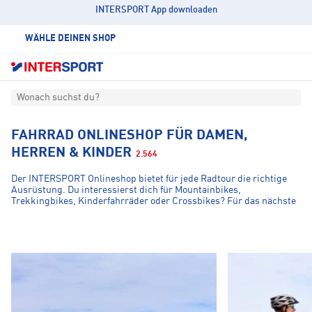
INTERSPORT App downloaden
WÄHLE DEINEN SHOP
Wonach suchst du?
FAHRRAD ONLINESHOP FÜR DAMEN,
HERREN & KINDER
2.564
Der INTERSPORT Onlineshop bietet für jede Radtour die richtige
Ausrüstung. Du interessierst dich für Mountainbikes,
Trekkingbikes, Kinderfahrräder oder Crossbikes? Für das nächste
Bike-Abenteuer fehlt noch das optimale Fahrradzubehör oder die
E-
passende Fahrradbekleidung? – Dann bist du genau richtig bei
BIKES
BIKES
uns! Vom Fahrradhelm, Radtrikot bis zum E-Bike findest du alles
für das perfekte Radsport-Erlebnis. Top-Marken wie KTM,
Shimano, Abus und Löffler sorgen für Qualität, Sicherheit und die
besten Technologien auf dem Markt. Genieße die Welt des
Onlineshoppings und finde dein Fahrrad oder Zubehör von zuhause
aus. Wir sind Home of Bike!