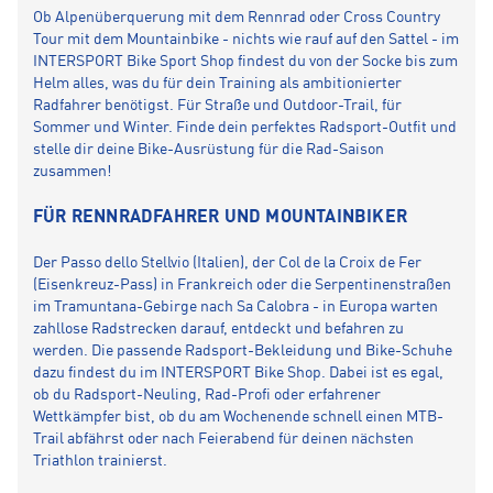
Ob Alpenüberquerung mit dem Rennrad oder Cross Country
Tour mit dem Mountainbike - nichts wie rauf auf den Sattel - im
INTERSPORT Bike Sport Shop findest du von der Socke bis zum
Helm alles, was du für dein Training als ambitionierter
Radfahrer benötigst. Für Straße und Outdoor-Trail, für
Sommer und Winter. Finde dein perfektes Radsport-Outfit und
stelle dir deine Bike-Ausrüstung für die Rad-Saison
zusammen!
FÜR RENNRADFAHRER UND MOUNTAINBIKER
Der Passo dello Stellvio (Italien), der Col de la Croix de Fer
(Eisenkreuz-Pass) in Frankreich oder die Serpentinenstraßen
im Tramuntana-Gebirge nach Sa Calobra - in Europa warten
zahllose Radstrecken darauf, entdeckt und befahren zu
werden. Die passende Radsport-Bekleidung und Bike-Schuhe
dazu findest du im INTERSPORT Bike Shop. Dabei ist es egal,
ob du Radsport-Neuling, Rad-Profi oder erfahrener
Wettkämpfer bist, ob du am Wochenende schnell einen MTB-
Trail abfährst oder nach Feierabend für deinen nächsten
Triathlon trainierst.