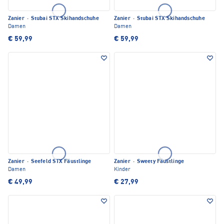
Zanier
·
Stubai STX Skihandschuhe
Zanier
·
Stubai STX Skihandschuhe
Damen
Damen
€ 59,99
€ 59,99
Zanier
·
Seefeld STX Fäustlinge
Zanier
·
Sweety Fäustlinge
Damen
Kinder
€ 49,99
€ 27,99