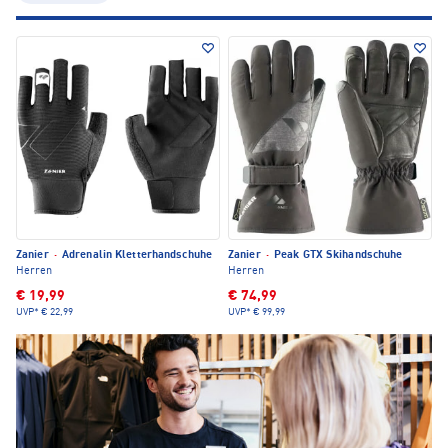
Zanier
·
Adrenalin Kletterhandschuhe
Zanier
·
Peak GTX Skihandschuhe
Herren
Herren
€ 19,99
€ 74,99
UVP*
€ 22,99
UVP*
€ 99,99