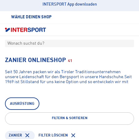
INTERSPORT App downloaden
WÄHLE DEINEN SHOP
Wonach suchst du?
ZANIER ONLINESHOP
41
Seit 50 Jahren packen wir als Tiroler Traditionsunternehmen
unsere Leidenschaft für den Bergsport in unsere Handschuhe.Seit
1969 ist Stillstand für uns keine Option und so entwickeln wir mit
der Hilfe von Experten nachhaltigeProdukte, die Sportler
bestmöglich schützen, unterstützten und ihnen bei Abenteuern in
den Bergen zur Seite stehen.
AUSRÜSTUNG
FILTERN & SORTIEREN
ZANIER
FILTER LÖSCHEN