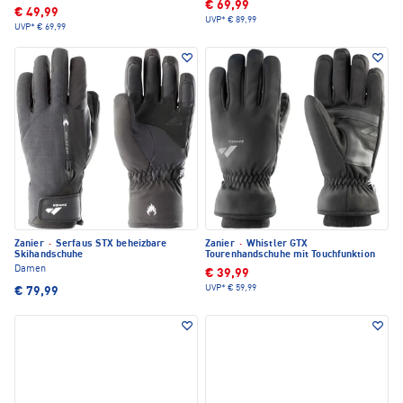
€ 69,99
€ 49,99
UVP*
€ 89,99
UVP*
€ 69,99
Zanier
·
Serfaus STX beheizbare
Zanier
·
Whistler GTX
Skihandschuhe
Tourenhandschuhe mit Touchfunktion
Damen
€ 39,99
UVP*
€ 59,99
€ 79,99