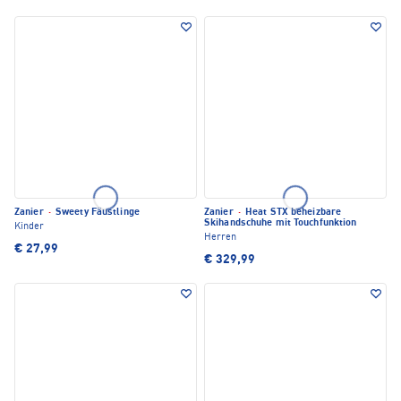
Zanier
·
Sweety Fäustlinge
Zanier
·
Heat STX beheizbare
Skihandschuhe mit Touchfunktion
Kinder
Herren
€ 27,99
€ 329,99