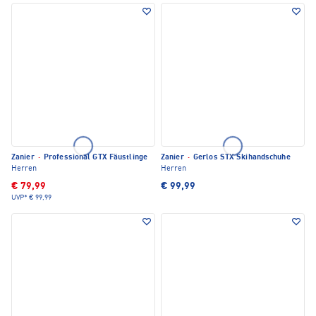
Zanier
·
Professional GTX Fäustlinge
Zanier
·
Gerlos STX Skihandschuhe
Herren
Herren
€ 79,99
€ 99,99
UVP*
€ 99,99