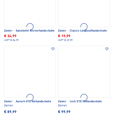
Zanier
·
Spitzkofel Kletterhandschuhe
Zanier
·
Classic Langlaufhandschuhe
€ 34,99
€ 19,99
UVP*
€ 54,99
UVP*
€ 29,99
Zanier
·
Aurach GTX Skihandschuhe
Zanier
·
Lech STX Skihandschuhe
Damen
Damen
€ 89,99
€ 99,99