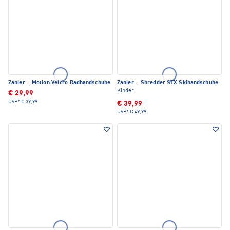
Zanier
·
Motion Velcro Radhandschuhe
Zanier
·
Shredder STX Skihandschuhe
Kinder
€ 29,99
UVP*
€ 39,99
€ 39,99
UVP*
€ 49,99