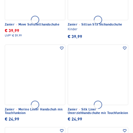
Zanier
·
Move Softshellhandschuhe
Zanier
·
Sillian STX Skihandschuhe
Kinder
€ 39,99
UVP*
€ 59,99
€ 39,99
Zanier
·
Merino Linter Handschuh mit
Zanier
·
Silk Liner
Touchfunktion
Unterziehhandschuhe mit Touchfunktion
€ 24,99
€ 24,99