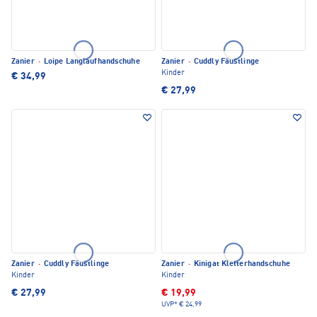
Zanier
·
Loipe Langlaufhandschuhe
Zanier
·
Cuddly Fäustlinge
Kinder
€ 34,99
€ 27,99
Zanier
·
Cuddly Fäustlinge
Zanier
·
Kinigat Kletterhandschuhe
Kinder
Kinder
€ 27,99
€ 19,99
UVP*
€ 24,99