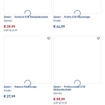
Zanier
·
Seefeld STX Skihandschuhe
Zanier
·
Fluffy GTX Fäustlinge
Damen
Kinder
€ 39,99
€ 44,99
UVP*
€ 49,99
Zanier
·
Sweety Fäustlinge
Zanier
·
Professional GTX
Skihandschuhe
Kinder
Herren
€ 27,99
€ 59,99
UVP*
€ 79,99