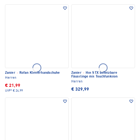
Zanier
·
Rofan Kletterhandschuhe
Zanier
·
Hot STX beheizbare
Fäustlinge mit Touchfunktion
Herren
Herren
€ 21,99
€ 329,99
UVP*
€ 24,99