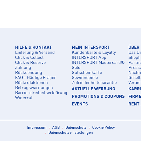
HILFE & KONTAKT
MEIN INTERSPORT
ÜBER
Lieferung & Versand
Kundenkarte & Loyalty
Das U
Click & Collect
INTERSPORT App
Shopf
Click & Reserve
INTERSPORT Mastercard®
Partn
Zahlung
Gold
Press
Rücksendung
Gutscheinkarte
Nachha
FAQ - Häufige Fragen
Gewinnspiele
Gesell
Rückrufaktionen
Zufriedenheitsgarantie
Veran
Betrugswarnungen
AKTUELLE WERBUNG
KARRI
Barrierefreiheitserklärung
PROMOTIONS & COUPONS
FIRM
Widerruf
EVENTS
RENT 
Impressum
AGB
Datenschutz
Cookie Policy
Datenschutzeinstellungen