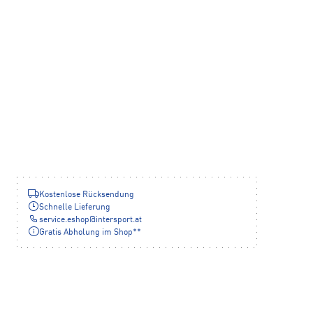
Kostenlose Rücksendung
Schnelle Lieferung
service.eshop
@
intersport.at
Gratis Abholung im Shop**