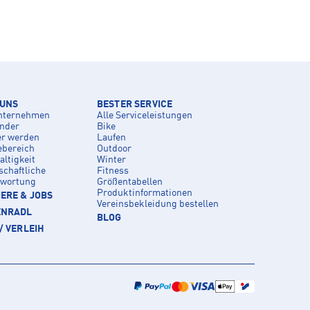
 UNS
BESTER SERVICE
nternehmen
Alle Serviceleistungen
inder
Bike
er werden
Laufen
ebereich
Outdoor
ltigkeit
Winter
schaftliche
Fitness
twortung
Größentabellen
Produktinformationen
ERE & JOBS
Vereinsbekleidung bestellen
ENRADL
BLOG
/ VERLEIH