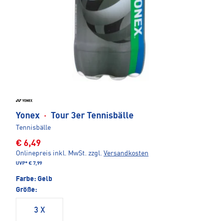
Yonex
·
Tour 3er Tennisbälle
Tennisbälle
€ 6,49
Onlinepreis inkl. MwSt.
zzgl.
Versandkosten
UVP*
€ 7,99
Farbe:
Gelb
Größe:
3 X