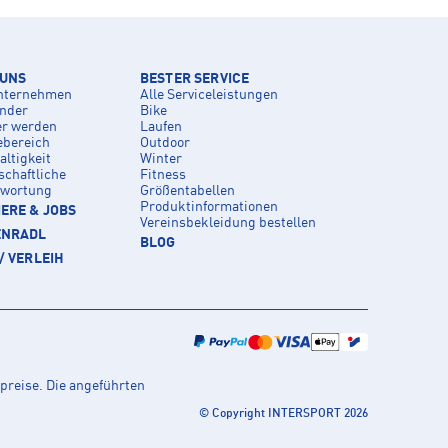
 UNS
BESTER SERVICE
nternehmen
Alle Serviceleistungen
inder
Bike
er werden
Laufen
ebereich
Outdoor
ltigkeit
Winter
schaftliche
Fitness
twortung
Größentabellen
Produktinformationen
ERE & JOBS
Vereinsbekleidung bestellen
ENRADL
BLOG
/ VERLEIH
preise. Die angeführten
© Copyright INTERSPORT 2026