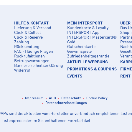
HILFE & KONTAKT
MEIN INTERSPORT
ÜBER
Lieferung & Versand
Kundenkarte & Loyalty
Das U
Click & Collect
INTERSPORT App
Shopf
Click & Reserve
INTERSPORT Mastercard®
Partn
Zahlung
Gold
Press
Rücksendung
Gutscheinkarte
Nachha
FAQ - Häufige Fragen
Gewinnspiele
Gesell
Rückrufaktionen
Zufriedenheitsgarantie
Veran
Betrugswarnungen
AKTUELLE WERBUNG
KARRI
Barrierefreiheitserklärung
PROMOTIONS & COUPONS
FIRM
Widerruf
EVENTS
RENT 
Impressum
AGB
Datenschutz
Cookie Policy
Datenschutzeinstellungen
Ps sind die aktuellen vom Hersteller unverbindlich empfohlenen Listen
istenpreise der im Set enthaltenen Einzelartikel.