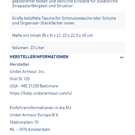
gepolsterter Boden und seitliche Einsätze für zusätzliche
Strapazierfähigkeit und Struktur
Große belüftete Tasche für Schmutzwäsche oder Schuhe
und Organiser-Steckfächer innen
Maße mit Inhalt (B x H x L): 22 x 22,5 x 45 cm
Volumen: 23 Liter
HERSTELLERINFORMATIONEN
Hersteller
Under Armour, Inc.
Hull St 120
USA - MD 21230 Baltimore
https://help.underarmour.com/s/
Einführerinformationen in die EU:
Under Armour Europe B.V.
Stadionplein 10
NL - 1076 Amsterdam