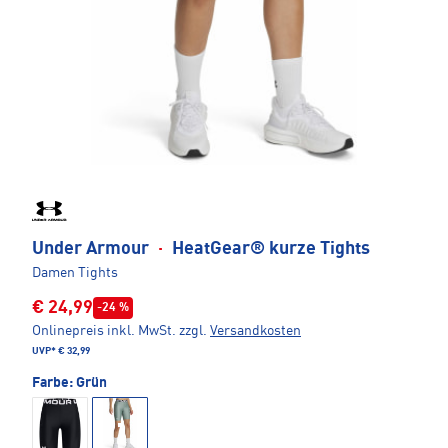
Under Armour
·
HeatGear® kurze Tights
Damen Tights
€ 24,99
-24 %
Onlinepreis inkl. MwSt.
zzgl.
Versandkosten
UVP*
€ 32,99
Farbe:
Grün