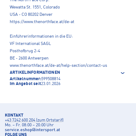
The North Face Corp.
Wewatta St. 1551, Colorado
USA - CO 80202 Denver
https://www.thenorthface.at/de-at
Einführerinformationen in die EU:
VF International SAGL
Posthofbrug 2-4
BE - 2600 Antwerpen
www.thenorthface.at/de-at/help-section/contact-us
ARTIKELINFORMATIONEN
Artikelnummer:
599508814
Im Angebot seit
23.01.2026
KONTAKT
+43 7242 600 204 (zum Ortstarif)
Mo. – Fr. 08:00 – 20:00 Uhr
service.eshop
@
intersport.at
FOLGE UNS