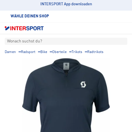
INTERSPORT App downloaden
WÄHLE DEINEN SHOP
Wonach suchst du?
Damen
Radsport
Bike
Oberteile
Trikots
Radtrikots