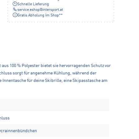
Schnelle Lieferung
service.eshop
@
intersport.at
Gratis Abholung im Shop**
 aus 100 % Polyester bietet sie hervorragenden Schutz vor
rschluss sorgt für angenehme Kühlung, während der
 Innentasche für deine Skibrille, eine Skipasstasche am
hluss
Lycrainnenbündchen