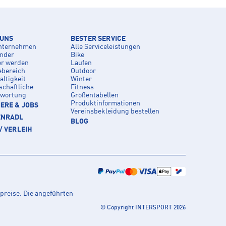
 UNS
BESTER SERVICE
nternehmen
Alle Serviceleistungen
inder
Bike
er werden
Laufen
ebereich
Outdoor
ltigkeit
Winter
schaftliche
Fitness
twortung
Größentabellen
Produktinformationen
ERE & JOBS
Vereinsbekleidung bestellen
ENRADL
BLOG
/ VERLEIH
preise. Die angeführten
© Copyright INTERSPORT 2026