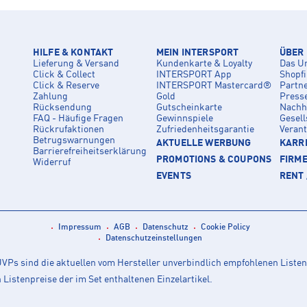
HILFE & KONTAKT
MEIN INTERSPORT
ÜBER
Lieferung & Versand
Kundenkarte & Loyalty
Das U
Click & Collect
INTERSPORT App
Shopf
Click & Reserve
INTERSPORT Mastercard®
Partn
Zahlung
Gold
Press
Rücksendung
Gutscheinkarte
Nachha
FAQ - Häufige Fragen
Gewinnspiele
Gesell
Rückrufaktionen
Zufriedenheitsgarantie
Veran
Betrugswarnungen
AKTUELLE WERBUNG
KARRI
Barrierefreiheitserklärung
PROMOTIONS & COUPONS
FIRM
Widerruf
EVENTS
RENT 
Impressum
AGB
Datenschutz
Cookie Policy
Datenschutzeinstellungen
Ps sind die aktuellen vom Hersteller unverbindlich empfohlenen Listen
istenpreise der im Set enthaltenen Einzelartikel.