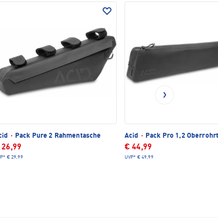
cid
·
Pack Pure 2 Rahmentasche
Acid
·
Pack Pro 1,2 Oberrohr
 26,99
€ 44,99
P*
€ 29,99
UVP*
€ 49,99