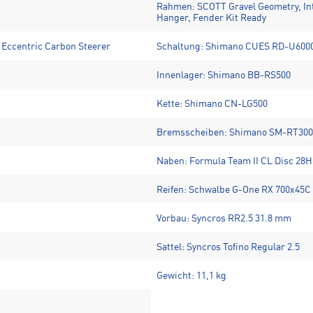
Rahmen: SCOTT Gravel Geometry, Int
Hanger, Fender Kit Ready
" Eccentric Carbon Steerer
Schaltung: Shimano CUES RD-U6000
Innenlager: Shimano BB-RS500
Kette: Shimano CN-LG500
Bremsscheiben: Shimano SM-RT300S
Naben: Formula Team II CL Disc 28H
Reifen: Schwalbe G-One RX 700x45C
Vorbau: Syncros RR2.5 31.8 mm
Sattel: Syncros Tofino Regular 2.5
Gewicht: 11,1 kg