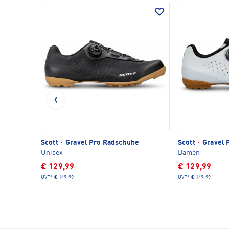
Scott
·
Gravel Pro Radschuhe
Scott
·
Gravel 
Unisex
Damen
€ 129,99
€ 129,99
UVP*
€ 149,99
UVP*
€ 149,99