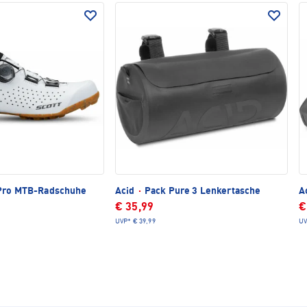
Pro MTB-Radschuhe
Acid
·
Pack Pure 3 Lenkertasche
A
€ 35,99
€
UVP*
€ 39,99
UV