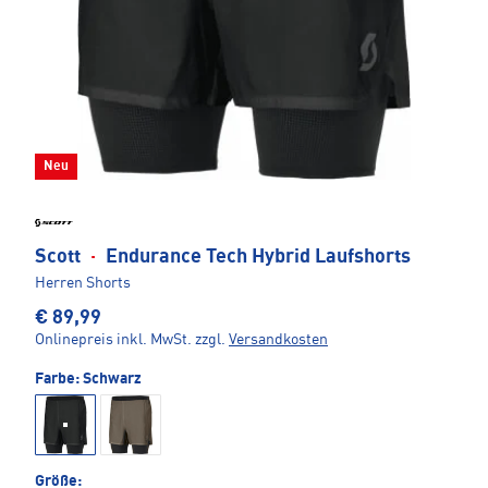
Neu
Scott
·
Endurance Tech Hybrid Laufshorts
Herren Shorts
€ 89,99
Onlinepreis inkl. MwSt.
zzgl.
Versandkosten
Farbe:
Schwarz
Größe: