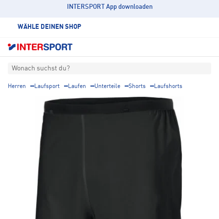
INTERSPORT App downloaden
WÄHLE DEINEN SHOP
Wonach suchst du?
Herren
Laufsport
Laufen
Unterteile
Shorts
Laufshorts