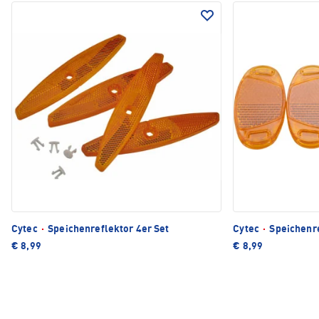
Cytec
·
Speichenreflektor 4er Set
Cytec
·
Speichenr
€ 8,99
€ 8,99