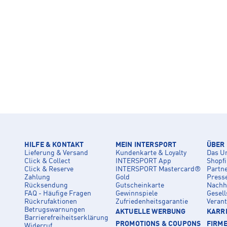
HILFE & KONTAKT
MEIN INTERSPORT
ÜBER
Lieferung & Versand
Kundenkarte & Loyalty
Das U
Click & Collect
INTERSPORT App
Shopf
Click & Reserve
INTERSPORT Mastercard®
Partn
Zahlung
Gold
Press
Rücksendung
Gutscheinkarte
Nachha
FAQ - Häufige Fragen
Gewinnspiele
Gesell
Rückrufaktionen
Zufriedenheitsgarantie
Veran
Betrugswarnungen
AKTUELLE WERBUNG
KARRI
Barrierefreiheitserklärung
PROMOTIONS & COUPONS
FIRM
Widerruf