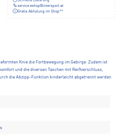
Schnelle Lieferung
service.eshop
@
intersport.at
Gratis Abholung im Shop**
rgeformten Knie die Fortbewegung im Gebirge. Zudem ist
komfort und die diversen Taschen mit Reißverschluss,
urch die Abzipp-Funktion kinderleicht abgetrennt werden
ss