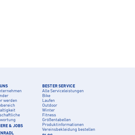
 UNS
BESTER SERVICE
nternehmen
Alle Serviceleistungen
inder
Bike
er werden
Laufen
ebereich
Outdoor
ltigkeit
Winter
schaftliche
Fitness
twortung
Größentabellen
Produktinformationen
ERE & JOBS
Vereinsbekleidung bestellen
ENRADL