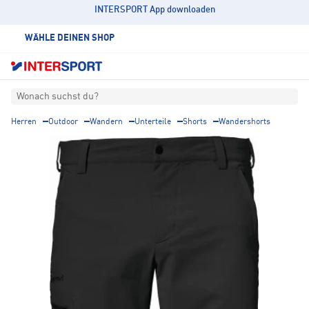
INTERSPORT App downloaden
WÄHLE DEINEN SHOP
Wonach suchst du?
Herren
Outdoor
Wandern
Unterteile
Shorts
Wandershorts