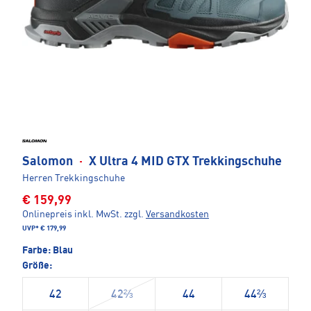
Salomon
·
X Ultra 4 MID GTX Trekkingschuhe
Herren Trekkingschuhe
€ 159,99
Onlinepreis inkl. MwSt.
zzgl.
Versandkosten
UVP*
€ 179,99
Farbe:
Blau
Größe:
42
42⅔
44
44⅔