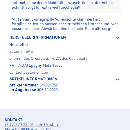
optimal, ohne deine Mobilität einzuschränken, der höhere
Schnitt sorgt für extra viel Knöchelhalt
All Terrain Contagrip®-Außensohle klammert sich
förmlich selbst an nassen oder rutschigen Untergrund, was
besonders beim Abwärtslaufen für mehr Kontrolle sorgt
HERSTELLERINFORMATIONEN
Hersteller
Salomon SAS
chemin des Croiselets 14, ZA des Croiselets
FR - 74370 Epagny Metz-Tessy
contact@salomon.com
ARTIKELINFORMATIONEN
Artikelnummer:
347001956
Im Angebot seit
06.10.2023
KONTAKT
+43 7242 600 204 (zum Ortstarif)
Mo. – Fr. 08:00 – 20:00 Uhr