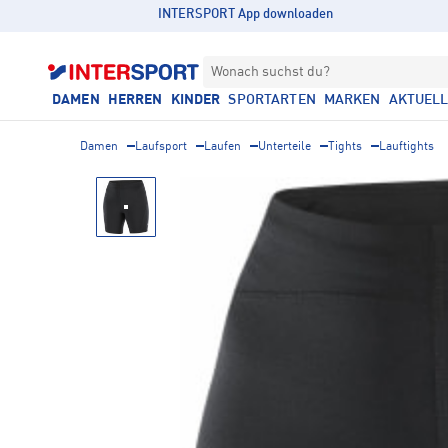
INTERSPORT App downloaden
Wonach suchst du?
DAMEN
HERREN
KINDER
SPORTARTEN
MARKEN
AKTUEL
Damen
Laufsport
Laufen
Unterteile
Tights
Lauftights