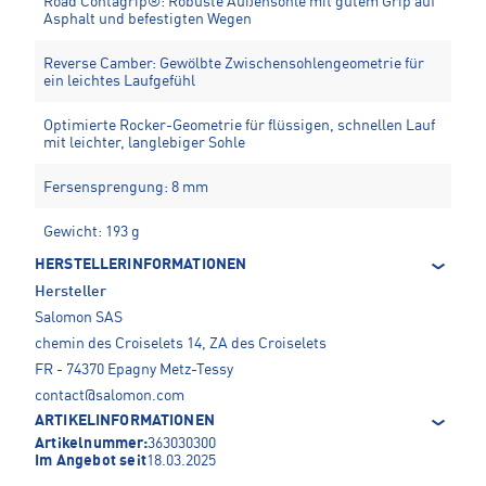
Road Contagrip®: Robuste Außensohle mit gutem Grip auf
Asphalt und befestigten Wegen
Reverse Camber: Gewölbte Zwischensohlengeometrie für
ein leichtes Laufgefühl
Optimierte Rocker-Geometrie für flüssigen, schnellen Lauf
mit leichter, langlebiger Sohle
Fersensprengung: 8 mm
Gewicht: 193 g
HERSTELLERINFORMATIONEN
Hersteller
Salomon SAS
chemin des Croiselets 14, ZA des Croiselets
FR - 74370 Epagny Metz-Tessy
contact@salomon.com
ARTIKELINFORMATIONEN
Artikelnummer:
363030300
Im Angebot seit
18.03.2025