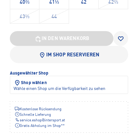
40⅔
41⅓
42
42⅔
43⅓
44
IN DEN WARENKORB
IM SHOP RESERVIEREN
Ausgewählter Shop
Shop wählen
Wähle einen Shop um die Verfügbarkeit zu sehen
Kostenlose Rücksendung
Schnelle Lieferung
service.eshop
@
intersport.at
Gratis Abholung im Shop**