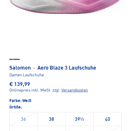
Salomon
·
Aero Blaze 3 Laufschuhe
Damen Laufschuhe
€ 139,99
Onlinepreis inkl. MwSt.
zzgl.
Versandkosten
Farbe:
Weiß
Größe:
36
38
39⅓
40