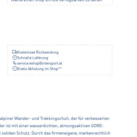
Wähle einen Shop um die Verfügbarkeit zu sehen
Kostenlose Rücksendung
Schnelle Lieferung
service.eshop
@
intersport.at
Gratis Abholung im Shop**
r, alpiner Wander- und Trekkingschuh, der für verbesserten
er ist mit einer wasserdichten, atmungsaktiven GORE-
 soliden Schutz. Durch das firmeneigene, markenrechtlich