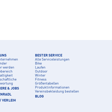
 UNS
BESTER SERVICE
nternehmen
Alle Serviceleistungen
inder
Bike
er werden
Laufen
ebereich
Outdoor
ltigkeit
Winter
schaftliche
Fitness
twortung
Größentabellen
Produktinformationen
ERE & JOBS
Vereinsbekleidung bestellen
ENRADL
BLOG
/ VERLEIH