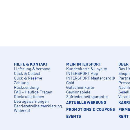
HILFE & KONTAKT
MEIN INTERSPORT
ÜBER
Lieferung & Versand
Kundenkarte & Loyalty
Das U
Click & Collect
INTERSPORT App
Shopf
Click & Reserve
INTERSPORT Mastercard®
Partn
Zahlung
Gold
Press
Rücksendung
Gutscheinkarte
Nachha
FAQ - Häufige Fragen
Gewinnspiele
Gesell
Rückrufaktionen
Zufriedenheitsgarantie
Veran
Betrugswarnungen
AKTUELLE WERBUNG
KARRI
Barrierefreiheitserklärung
PROMOTIONS & COUPONS
FIRM
Widerruf
EVENTS
RENT 