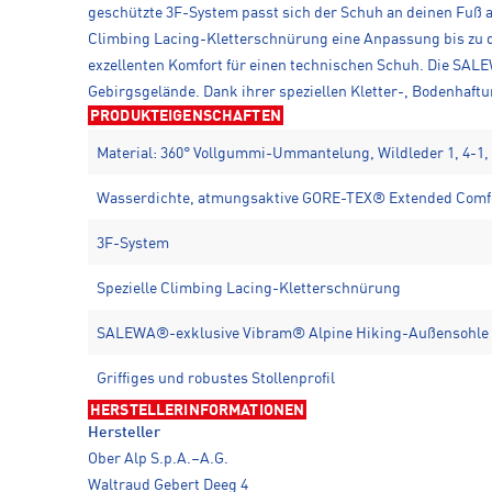
geschützte 3F-System passt sich der Schuh an deinen Fuß an 
Climbing Lacing-Kletterschnürung eine Anpassung bis zu d
exzellenten Komfort für einen technischen Schuh. Die SA
Gebirgsgelände. Dank ihrer speziellen Kletter-, Bodenhaft
PRODUKTEIGENSCHAFTEN
Material: 360° Vollgummi-Ummantelung, Wildleder 1, 4-1
Wasserdichte, atmungsaktive GORE-TEX® Extended Com
3F-System
Spezielle Climbing Lacing-Kletterschnürung
SALEWA®-exklusive Vibram® Alpine Hiking-Außensohle
Griffiges und robustes Stollenprofil
HERSTELLERINFORMATIONEN
Hersteller
Ober Alp S.p.A.–A.G.
Waltraud Gebert Deeg 4