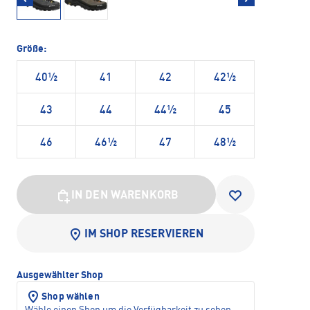
Größe:
40½
41
42
42½
43
44
44½
45
46
46½
47
48½
IN DEN WARENKORB
IM SHOP RESERVIEREN
Ausgewählter Shop
Shop wählen