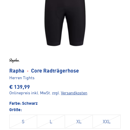
Rapha
·
Core Radträgerhose
Herren Tights
€ 139,99
Onlinepreis inkl. MwSt.
zzgl.
Versandkosten
Farbe:
Schwarz
Größe:
S
L
XL
XXL