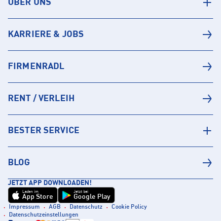
ÜBER UNS
KARRIERE & JOBS
FIRMENRADL
RENT / VERLEIH
BESTER SERVICE
BLOG
JETZT APP DOWNLOADEN!
Laden im
Jetzt bei
App Store
Google Play
Impressum
AGB
Datenschutz
Cookie Policy
Datenschutzeinstellungen