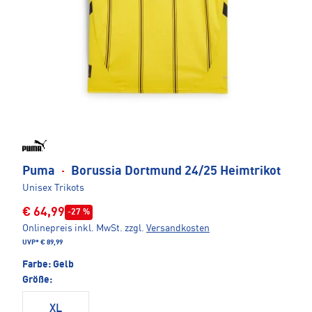
Puma
·
Borussia Dortmund 24/25 Heimtrikot
Unisex Trikots
€ 64,99
-27 %
Onlinepreis inkl. MwSt.
zzgl.
Versandkosten
UVP*
€ 89,99
Farbe:
Gelb
Größe:
XL