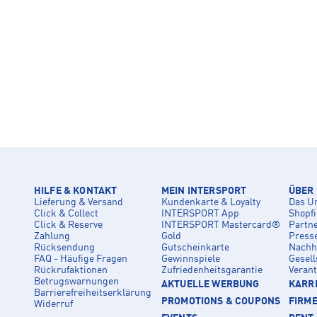
HILFE & KONTAKT
MEIN INTERSPORT
ÜBER
Lieferung & Versand
Kundenkarte & Loyalty
Das U
Click & Collect
INTERSPORT App
Shopf
Click & Reserve
INTERSPORT Mastercard®
Partn
Zahlung
Gold
Press
Rücksendung
Gutscheinkarte
Nachha
FAQ - Häufige Fragen
Gewinnspiele
Gesell
Rückrufaktionen
Zufriedenheitsgarantie
Veran
Betrugswarnungen
AKTUELLE WERBUNG
KARRI
Barrierefreiheitserklärung
PROMOTIONS & COUPONS
FIRM
Widerruf