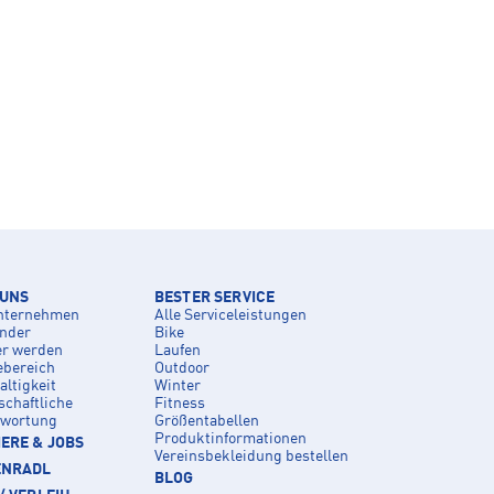
 UNS
BESTER SERVICE
nternehmen
Alle Serviceleistungen
inder
Bike
er werden
Laufen
ebereich
Outdoor
ltigkeit
Winter
schaftliche
Fitness
twortung
Größentabellen
Produktinformationen
ERE & JOBS
Vereinsbekleidung bestellen
ENRADL
BLOG