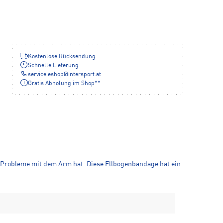
Kostenlose Rücksendung
Schnelle Lieferung
service.eshop
@
intersport.at
Gratis Abholung im Shop**
s Probleme mit dem Arm hat. Diese Ellbogenbandage hat ein