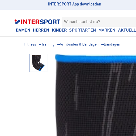
INTERSPORT App downloaden
Wonach suchst du?
DAMEN
HERREN
KINDER
SPORTARTEN
MARKEN
AKTUEL
Fitness
Training
Armbinden & Bandagen
Bandagen