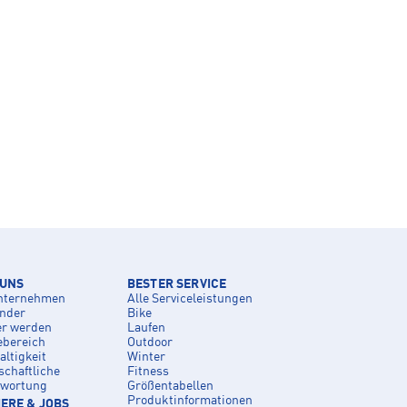
 UNS
BESTER SERVICE
nternehmen
Alle Serviceleistungen
inder
Bike
er werden
Laufen
ebereich
Outdoor
ltigkeit
Winter
schaftliche
Fitness
twortung
Größentabellen
Produktinformationen
ERE & JOBS