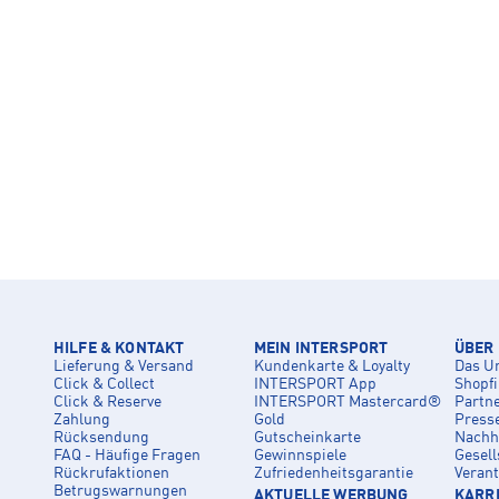
HILFE & KONTAKT
MEIN INTERSPORT
ÜBER
Lieferung & Versand
Kundenkarte & Loyalty
Das U
Click & Collect
INTERSPORT App
Shopf
Click & Reserve
INTERSPORT Mastercard®
Partn
Zahlung
Gold
Press
Rücksendung
Gutscheinkarte
Nachha
FAQ - Häufige Fragen
Gewinnspiele
Gesell
Rückrufaktionen
Zufriedenheitsgarantie
Veran
Betrugswarnungen
AKTUELLE WERBUNG
KARRI