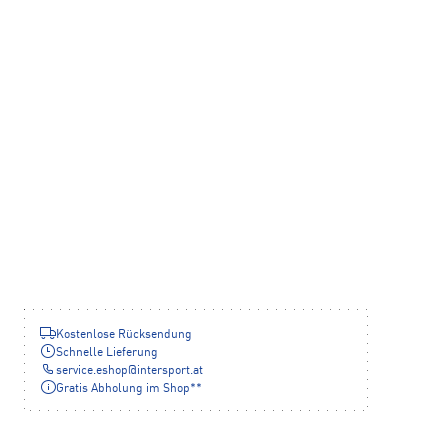
Kostenlose Rücksendung
Schnelle Lieferung
service.eshop
@
intersport.at
Gratis Abholung im Shop**