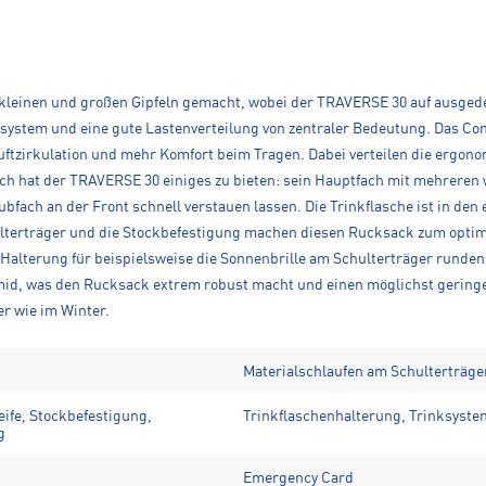
 kleinen und großen Gipfeln gemacht, wobei der TRAVERSE 30 auf ausge
ensystem und eine gute Lastenverteilung von zentraler Bedeutung. Das Co
tzirkulation und mehr Komfort beim Tragen. Dabei verteilen die ergono
ch hat der TRAVERSE 30 einiges zu bieten: sein Hauptfach mit mehreren 
ach an der Front schnell verstauen lassen. Die Trinkflasche ist in den e
lterträger und die Stockbefestigung machen diesen Rucksack zum optimal
Halterung für beispielsweise die Sonnenbrille am Schulterträger runden 
amid, was den Rucksack extrem robust macht und einen möglichst gering
r wie im Winter.
Materialschlaufen am Schulterträge
eife, Stockbefestigung,
Trinkflaschenhalterung, Trinksyst
g
Emergency Card