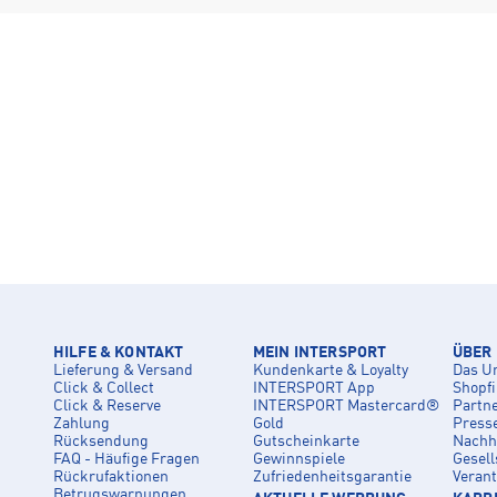
HILFE & KONTAKT
MEIN INTERSPORT
ÜBER
Lieferung & Versand
Kundenkarte & Loyalty
Das U
Click & Collect
INTERSPORT App
Shopf
Click & Reserve
INTERSPORT Mastercard®
Partn
Zahlung
Gold
Press
Rücksendung
Gutscheinkarte
Nachha
FAQ - Häufige Fragen
Gewinnspiele
Gesell
Rückrufaktionen
Zufriedenheitsgarantie
Veran
Betrugswarnungen