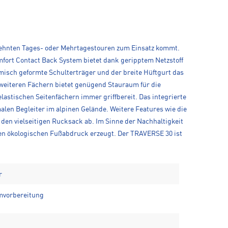
dehnten Tages- oder Mehrtagestouren zum Einsatz kommt.
mfort Contact Back System bietet dank geripptem Netzstoff
misch geformte Schulterträger und der breite Hüftgurt das
weiteren Fächern bietet genügend Stauraum für die
lastischen Seitenfächern immer griffbereit. Das integrierte
en Begleiter im alpinen Gelände. Weitere Features wie die
den vielseitigen Rucksack ab. Im Sinne der Nachhaltigkeit
en ökologischen Fußabdruck erzeugt. Der TRAVERSE 30 ist
r
emvorbereitung