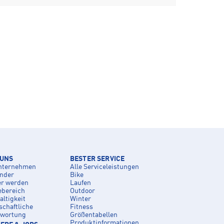
 UNS
BESTER SERVICE
nternehmen
Alle Serviceleistungen
inder
Bike
er werden
Laufen
ebereich
Outdoor
ltigkeit
Winter
schaftliche
Fitness
twortung
Größentabellen
Produktinformationen