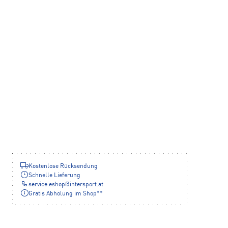
Kostenlose Rücksendung
Schnelle Lieferung
service.eshop
@
intersport.at
Gratis Abholung im Shop**