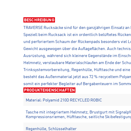
BESCHREIBUNG
TRAVERSE Rucksäcke sind für den ganzjährigen Einsatz an
Speziell beim Rucksack ist ein ordentlich belüftetes Rück
und perforiertem Schaum der Rückenpads besonders viel Luf
Gewicht ausgewogen über die Auflageflächen. Auch technis
Ausrüstung, während sich kleinere Gegenstände im Einschubf
Helmnetz, verstaubare Materialschlaufen am Ende der Schu
Trinksystemvorbereitung, Regenhülle, Hüfttasche und eine 
besteht das Außenmaterial jetzt aus 72 % recyceltem Poly
somit ein perfekter Begleiter auf Bergabenteuern im Somme
PRODUKTEIGENSCHAFTEN
Material: Polyamid 210D RECYCLED ROBIC
Tasche mit integriertem Helmnetz, Brustgurt mit Signalpf
Kompressionsriemen, Hüfttasche, seitliche Skibefestigun
Regenhülle, Schlüsselhalter