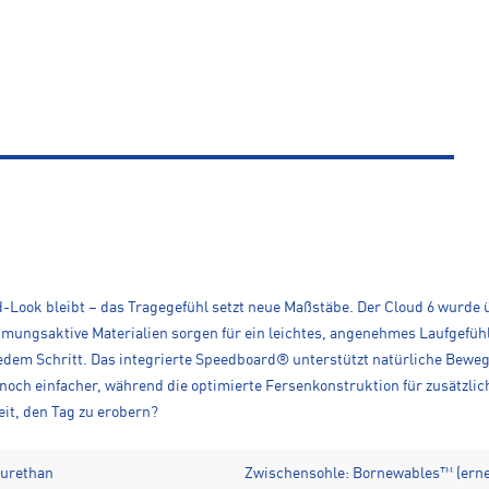
-Look bleibt – das Tragegefühl setzt neue Maßstäbe. Der Cloud 6 wurde ü
tmungsaktive Materialien sorgen für ein leichtes, angenehmes Laufgefüh
dem Schritt. Das integrierte Speedboard® unterstützt natürliche Bewegu
ch einfacher, während die optimierte Fersenkonstruktion für zusätzliche
reit, den Tag zu erobern?
yurethan
Zwischensohle: Bornewables™ (erne