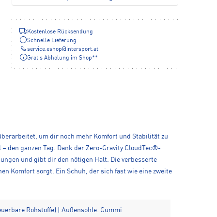
Kostenlose Rücksendung
Schnelle Lieferung
service.eshop
@
intersport.at
Gratis Abholung im Shop**
berarbeitet, um dir noch mehr Komfort und Stabilität zu
l – den ganzen Tag. Dank der Zero-Gravity CloudTec®-
ngen und gibt dir den nötigen Halt. Die verbesserte
n Komfort sorgt. Ein Schuh, der sich fast wie eine zweite
uerbare Rohstoffe) | Außensohle: Gummi