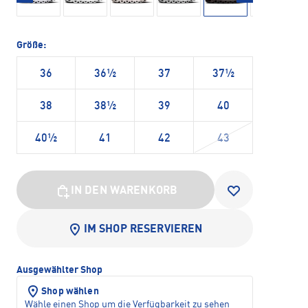
Größe:
36
36½
37
37½
38
38½
39
40
40½
41
42
43
IN DEN WARENKORB
IM SHOP RESERVIEREN
Ausgewählter Shop
Shop wählen
Wähle einen Shop um die Verfügbarkeit zu sehen