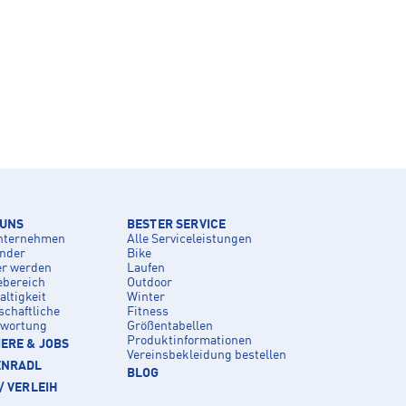
 UNS
BESTER SERVICE
nternehmen
Alle Serviceleistungen
inder
Bike
er werden
Laufen
ebereich
Outdoor
ltigkeit
Winter
schaftliche
Fitness
twortung
Größentabellen
Produktinformationen
ERE & JOBS
Vereinsbekleidung bestellen
ENRADL
BLOG
/ VERLEIH