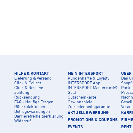
HILFE & KONTAKT
MEIN INTERSPORT
ÜBER
Lieferung & Versand
Kundenkarte & Loyalty
Das U
Click & Collect
INTERSPORT App
Shopf
Click & Reserve
INTERSPORT Mastercard®
Partn
Zahlung
Gold
Press
Rücksendung
Gutscheinkarte
Nachha
FAQ - Häufige Fragen
Gewinnspiele
Gesell
Rückrufaktionen
Zufriedenheitsgarantie
Veran
Betrugswarnungen
AKTUELLE WERBUNG
KARRI
Barrierefreiheitserklärung
PROMOTIONS & COUPONS
FIRM
Widerruf
EVENTS
RENT 