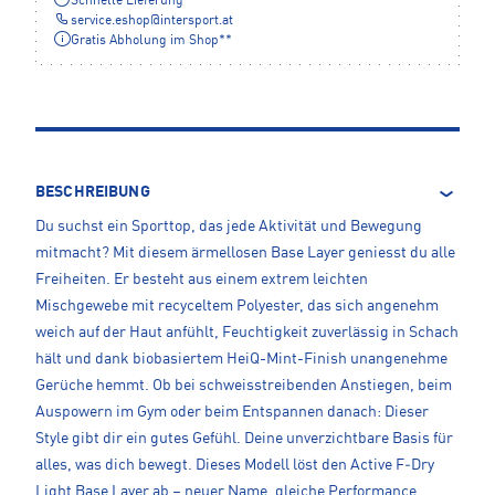
Schnelle Lieferung
service.eshop
@
intersport.at
Gratis Abholung im Shop**
BESCHREIBUNG
Du suchst ein Sporttop, das jede Aktivität und Bewegung
mitmacht? Mit diesem ärmellosen Base Layer geniesst du alle
Freiheiten. Er besteht aus einem extrem leichten
Mischgewebe mit recyceltem Polyester, das sich angenehm
weich auf der Haut anfühlt, Feuchtigkeit zuverlässig in Schach
hält und dank biobasiertem HeiQ-Mint-Finish unangenehme
Gerüche hemmt. Ob bei schweisstreibenden Anstiegen, beim
Auspowern im Gym oder beim Entspannen danach: Dieser
Style gibt dir ein gutes Gefühl. Deine unverzichtbare Basis für
alles, was dich bewegt. Dieses Modell löst den Active F‑Dry
Light Base Layer ab – neuer Name, gleiche Performance.