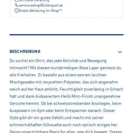
Schnelle Lieferung
service.eshop
@
intersport.at
Gratis Abholung im Shop**
BESCHREIBUNG
Du suchst ein Shirt, das jede Aktivität und Bewegung
mitmacht? Mit diesem kurzärmeligen Base Layer geniesst du
alle Freiheiten. Er besteht aus einem extrem leichten
Mischgewebe mit recyceltem Polyester, das sich angenehm
weich auf der Haut anfühlt, Feuchtigkeit zuverlässig in Schach
hält und dank biobasiertem HeiQ-Mint-Finish unangenehme
Gerüche hemmt. Ob bei schweisstreibenden Anstiegen, beim
Auspowern im Gym oder beim Entspannen danach: Dieser
Style gibt dir ein gutes Gefühl und macht mit seiner
schmeichelhaften Silhouette auch noch optisch einiges her.
Deine unverzichtbare Basis für alles, was dich bewegt. Dieses