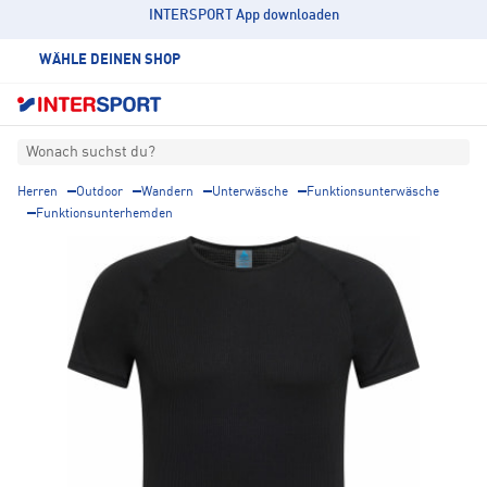
INTERSPORT App downloaden
WÄHLE DEINEN SHOP
Wonach suchst du?
Herren
Outdoor
Wandern
Unterwäsche
Funktionsunterwäsche
Funktionsunterhemden