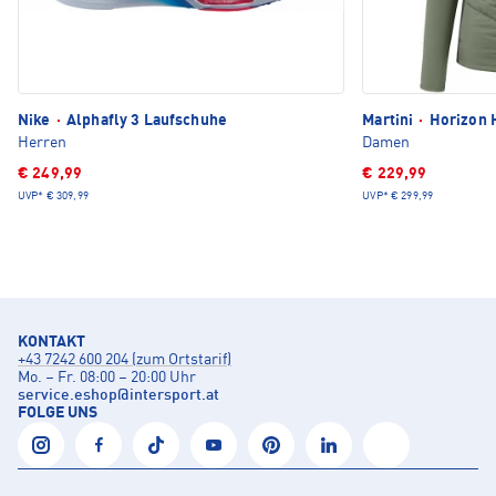
Nike
·
Alphafly 3 Laufschuhe
Martini
·
Horizon 
Herren
Damen
€ 249,99
€ 229,99
UVP*
€ 309,99
UVP*
€ 299,99
KONTAKT
+43 7242 600 204 (zum Ortstarif)
Mo. – Fr. 08:00 – 20:00 Uhr
service.eshop
@
intersport.at
FOLGE UNS