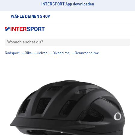
INTERSPORT App downloaden
WÄHLE DEINEN SHOP
Wonach suchst du?
Radsport
Bike
Helme
Bikehelme
Rennradhelme