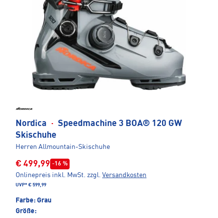
Nordica
·
Speedmachine 3 BOA® 120 GW
Skischuhe
Herren Allmountain-Skischuhe
€ 499,99
-16 %
Onlinepreis inkl. MwSt.
zzgl.
Versandkosten
UVP*
€ 599,99
Farbe:
Grau
Größe: