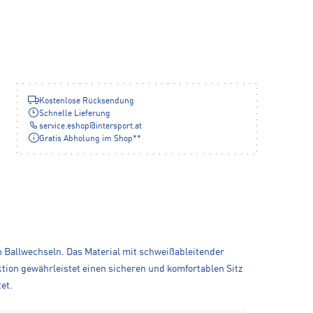
Kostenlose Rücksendung
Schnelle Lieferung
service.eshop
@
intersport.at
Gratis Abholung im Shop**
 Ballwechseln. Das Material mit schweißableitender
ktion gewährleistet einen sicheren und komfortablen Sitz
et.