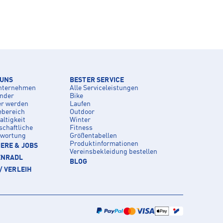
 UNS
BESTER SERVICE
nternehmen
Alle Serviceleistungen
inder
Bike
er werden
Laufen
ebereich
Outdoor
ltigkeit
Winter
schaftliche
Fitness
twortung
Größentabellen
Produktinformationen
ERE & JOBS
Vereinsbekleidung bestellen
ENRADL
BLOG
/ VERLEIH