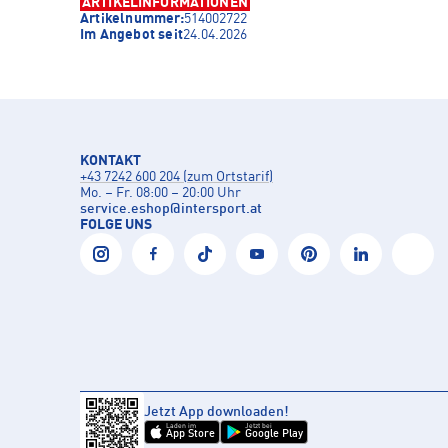
ARTIKELINFORMATIONEN
Artikelnummer:
514002722
Im Angebot seit
24.04.2026
KONTAKT
+43 7242 600 204 (zum Ortstarif)
Mo. – Fr. 08:00 – 20:00 Uhr
service.eshop
@
intersport.at
FOLGE UNS
Jetzt App downloaden!
Laden im
Jetzt bei
App Store
Google Play