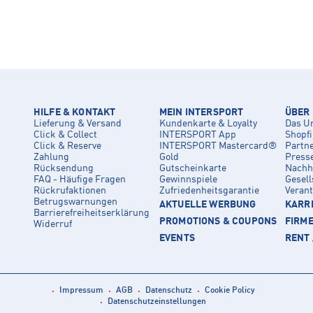
HILFE & KONTAKT
MEIN INTERSPORT
ÜBER
Lieferung & Versand
Kundenkarte & Loyalty
Das U
Click & Collect
INTERSPORT App
Shopf
Click & Reserve
INTERSPORT Mastercard®
Partn
Zahlung
Gold
Press
Rücksendung
Gutscheinkarte
Nachha
FAQ - Häufige Fragen
Gewinnspiele
Gesell
Rückrufaktionen
Zufriedenheitsgarantie
Veran
Betrugswarnungen
AKTUELLE WERBUNG
KARRI
Barrierefreiheitserklärung
PROMOTIONS & COUPONS
FIRM
Widerruf
EVENTS
RENT 
Impressum
AGB
Datenschutz
Cookie Policy
Datenschutzeinstellungen