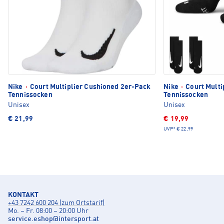
Nike
·
Court Multiplier Cushioned 2er-Pack
Nike
·
Court Multi
Tennissocken
Tennissocken
Unisex
Unisex
€ 21,99
€ 19,99
UVP*
€ 22,99
KONTAKT
+43 7242 600 204 (zum Ortstarif)
Mo. – Fr. 08:00 – 20:00 Uhr
service.eshop
@
intersport.at