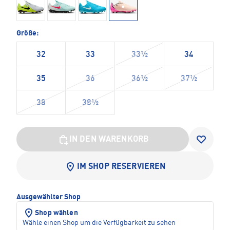
Größe:
32
33
33½
34
35
36
36½
37½
38
38½
IN DEN WARENKORB
IM SHOP RESERVIEREN
Ausgewählter Shop
Shop wählen
Wähle einen Shop um die Verfügbarkeit zu sehen