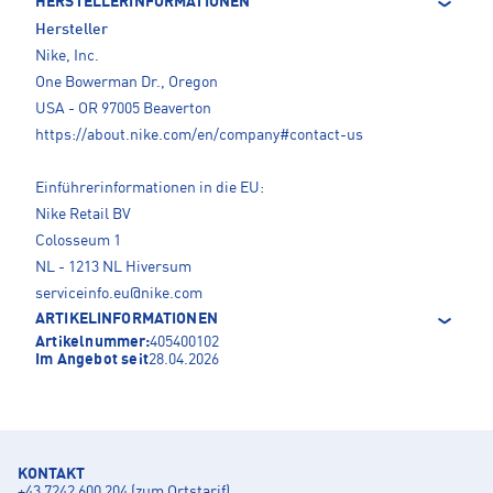
HERSTELLERINFORMATIONEN
Hersteller
Nike, Inc.
One Bowerman Dr., Oregon
USA - OR 97005 Beaverton
https://about.nike.com/en/company#contact-us
Einführerinformationen in die EU:
Nike Retail BV
Colosseum 1
NL - 1213 NL Hiversum
serviceinfo.eu@nike.com
ARTIKELINFORMATIONEN
Artikelnummer:
405400102
Im Angebot seit
28.04.2026
KONTAKT
+43 7242 600 204 (zum Ortstarif)