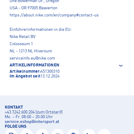
One Bowerman Dr., Oregon
USA - OR 97005 Beaverton
https://about.nike.com/en/company#contact-us
Einführerinformationen in die EU:
Nike Retail BV
Colosseum 1
NL - 1213 NL Hiversum
serviceinfo.eu@nike.com
ARTIKELINFORMATIONEN
Artikelnummer:
451300310
Im Angebot seit
13.12.2024
KONTAKT
+43 7242 600 204 (zum Ortstarif)
Mo. – Fr. 08:00 – 20:00 Uhr
service.eshop
@
intersport.at
FOLGE UNS