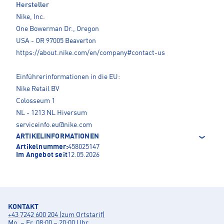
Hersteller
Nike, Inc.
One Bowerman Dr., Oregon
USA - OR 97005 Beaverton
https://about.nike.com/en/company#contact-us
Einführerinformationen in die EU:
Nike Retail BV
Colosseum 1
NL - 1213 NL Hiversum
serviceinfo.eu@nike.com
ARTIKELINFORMATIONEN
Artikelnummer:
458025147
Im Angebot seit
12.05.2026
KONTAKT
+43 7242 600 204 (zum Ortstarif)
Mo. – Fr. 08:00 – 20:00 Uhr