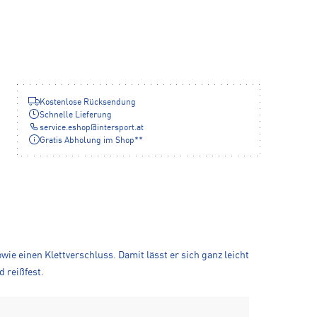
Kostenlose Rücksendung
Schnelle Lieferung
service.eshop
@
intersport.at
Gratis Abholung im Shop**
ie einen Klettverschluss. Damit lässt er sich ganz leicht
d reißfest.