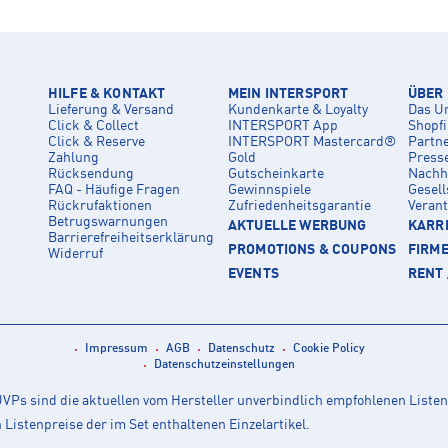
HILFE & KONTAKT
MEIN INTERSPORT
ÜBER
Lieferung & Versand
Kundenkarte & Loyalty
Das U
Click & Collect
INTERSPORT App
Shopf
Click & Reserve
INTERSPORT Mastercard®
Partn
Zahlung
Gold
Press
Rücksendung
Gutscheinkarte
Nachha
FAQ - Häufige Fragen
Gewinnspiele
Gesell
Rückrufaktionen
Zufriedenheitsgarantie
Veran
Betrugswarnungen
AKTUELLE WERBUNG
KARRI
Barrierefreiheitserklärung
PROMOTIONS & COUPONS
FIRM
Widerruf
EVENTS
RENT 
Impressum
AGB
Datenschutz
Cookie Policy
Datenschutzeinstellungen
Ps sind die aktuellen vom Hersteller unverbindlich empfohlenen Listen
istenpreise der im Set enthaltenen Einzelartikel.