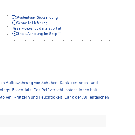
Kostenlose Rücksendung
Schnelle Lieferung
service.eshop
@
intersport.at
Gratis Abholung im Shop**
araten Aufbewahrung von Schuhen. Dank der Innen- und
nings-Essentials. Das Reißverschlussfach innen hält
Stößen, Kratzern und Feuchtigkeit. Dank der Außentaschen