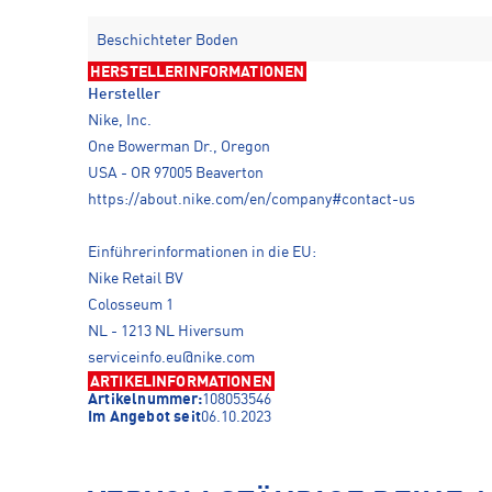
Beschichteter Boden
HERSTELLERINFORMATIONEN
Hersteller
Nike, Inc.
One Bowerman Dr., Oregon
USA - OR 97005 Beaverton
https://about.nike.com/en/company#contact-us
Einführerinformationen in die EU:
Nike Retail BV
Colosseum 1
NL - 1213 NL Hiversum
serviceinfo.eu@nike.com
ARTIKELINFORMATIONEN
Artikelnummer:
108053546
Im Angebot seit
06.10.2023