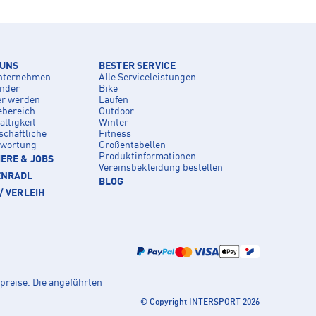
 UNS
BESTER SERVICE
nternehmen
Alle Serviceleistungen
inder
Bike
er werden
Laufen
ebereich
Outdoor
ltigkeit
Winter
schaftliche
Fitness
twortung
Größentabellen
Produktinformationen
ERE & JOBS
Vereinsbekleidung bestellen
ENRADL
BLOG
/ VERLEIH
preise. Die angeführten
© Copyright INTERSPORT 2026