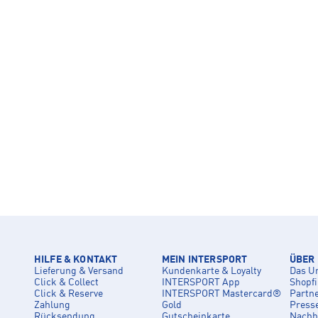
HILFE & KONTAKT
MEIN INTERSPORT
ÜBER
Lieferung & Versand
Kundenkarte & Loyalty
Das U
Click & Collect
INTERSPORT App
Shopf
Click & Reserve
INTERSPORT Mastercard®
Partn
Zahlung
Gold
Press
Rücksendung
Gutscheinkarte
Nachha