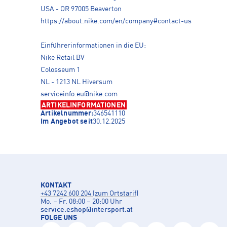
USA - OR 97005 Beaverton
https://about.nike.com/en/company#contact-us
Einführerinformationen in die EU:
Nike Retail BV
Colosseum 1
NL - 1213 NL Hiversum
serviceinfo.eu@nike.com
ARTIKELINFORMATIONEN
Artikelnummer:
346541110
Im Angebot seit
30.12.2025
KONTAKT
+43 7242 600 204 (zum Ortstarif)
Mo. – Fr. 08:00 – 20:00 Uhr
service.eshop
@
intersport.at
FOLGE UNS