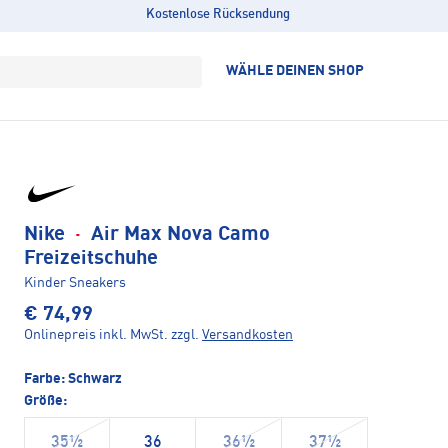
Kostenlose Rücksendung
WÄHLE DEINEN SHOP
Nike
·
Air Max Nova Camo
Freizeitschuhe
Kinder Sneakers
€ 74,99
Onlinepreis inkl. MwSt.
zzgl.
Versandkosten
Farbe:
Schwarz
Größe:
35½
36
36½
37½