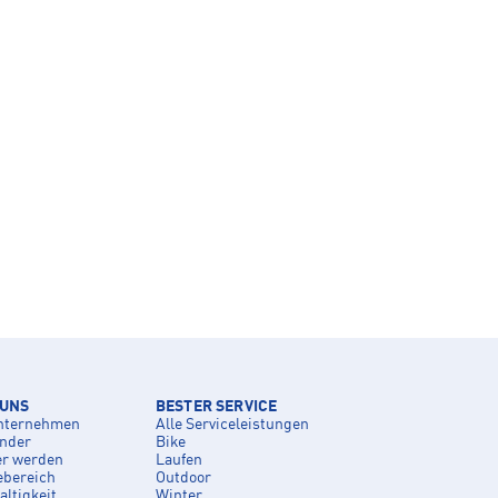
 UNS
BESTER SERVICE
nternehmen
Alle Serviceleistungen
inder
Bike
er werden
Laufen
ebereich
Outdoor
ltigkeit
Winter