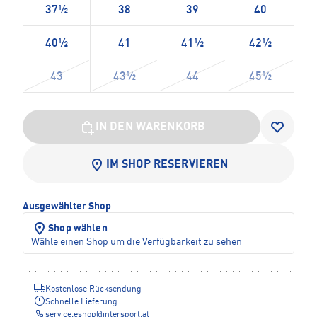
37½
38
39
40
40½
41
41½
42½
43
43½
44
45½
IN DEN WARENKORB
IM SHOP RESERVIEREN
Ausgewählter Shop
Shop wählen
Wähle einen Shop um die Verfügbarkeit zu sehen
Kostenlose Rücksendung
Schnelle Lieferung
service.eshop
@
intersport.at